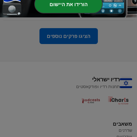
הורידו את היישום
-
6
פרק 6: אושר אקספרס
11 יולי 2022
הציגו פרקים נוספים
רדיו ישראלי
תחנות רדיו ופודקאסטים
משאבים
שדרנים
ווידג'טים