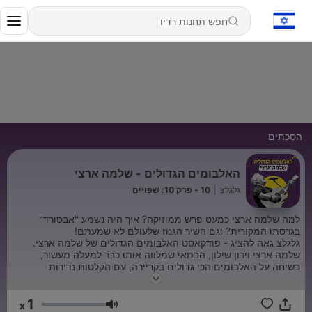
הסכתים
האלבומים הגדולים - שלמה ארצי
גלגלצ
|
10 - פרק 10: שפויים
למה שלמה ארצי כמעט פרש ממוזיקה? איך היה נשמע "אבסורד"
בגרסתו המקורית? וגם השיר הגנוז שלעולם לא שמעתם!
גלגלצ גאה להציג - פודקאסט האלבומים הגדולים של שלמה ארצי.
שלמה ארצי וירון שילון, הבמאי שמלווה אותו כבר למעלה מעשור,
בשיחה על האלבומים הכי גדולים בקריירה, עם הקלטות נדירות
והסיפורים שלא שמעתם מעולם.
1
x
עוצמת שמע