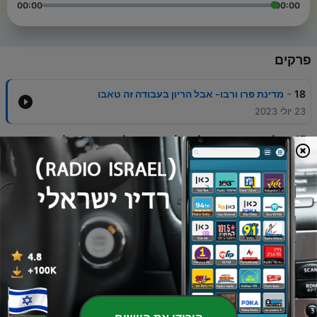
00:00
00:00
פרקים
-
18
מדינת פרו ורבו- אבל הריון בעבודה זה טאבו
23 יולי 2023
-
17
קליקבייט ארגוני: על העולם החדש של עובדים מובילי דעה
ואיך הם משפיעים על הארגון
02 יולי 2023
-
16
זה שיר פרידה: איך מתמודדים עם מצב של פיטורים
וצמצומים בארגון? 4 פרקטיקות ״שנכתבו בדם״ על איך
מתמודדים עם אחד האתגרים הכי כואבים בארגון
18 יוני 2023
-
15
יש פאנץ׳, תצחקו
04 יוני 2023
-
14
ניקוי רעלים: על התחלואות של תרבות ארגונית רעילה