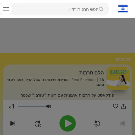
הסכתים
הלם תרבות
|
Reut Shechter
18 - מדינת פרו ורבו- אבל הריון בעבודה זה
טאבו
פודקאסט על תרבות ארגונית עם רעות ״טורבו״ שכטר
1
x
עוצמת שמע