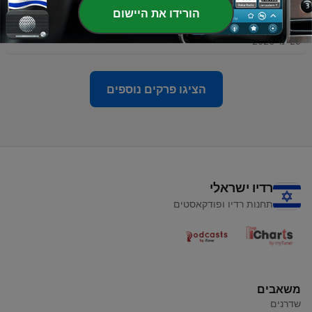
הורידו את היישום
-
108
טיפוס מרצה | האמת כואבת | פרק # 106
29 ינו' 2026
הציגו פרקים נוספים
רדיו ישראלי
תחנות רדיו ופודקאסטים
משאבים
שדרנים