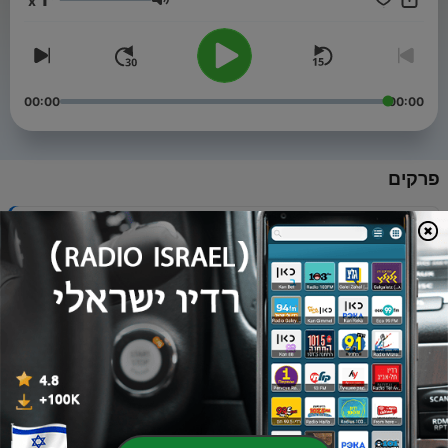
x
הגעתם למקום הנכון. בואו לגלות איך לחיות חיים מלאים, בריאים
עוצמת שמע
ומאושרים. בלי ידע מוקדם, בלי מסכות, רק אתם והאמת. מוכנים לכאוב
קצת כדי לצמוח הרבה?
00:00
00:00
פרקים
-
112
אל תצא פרייאר! | האמת כואבת | פרק # 110
30 יולי 2026
-
111
הזמן עושה את שלו? | האמת כואבת | פרק # 109
09 יולי 2026
-
110
חרדה לדעת | האמת כואבת | פרק # 108
07 מאי 2026
-
109
כלכלת תשומת הלב | האמת כואבת | פרק # 107
19 פבר' 2026