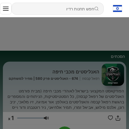
הסכתים
האנליסטים מכבי חיפה
רפאל קבסה
|
674 - האנליסטים פרק 580 | מחיר למשתקם
הפודקאסט המקצועי בישראל לאוהדי מכבי חיפה (מבית פורמט
האנליסטים של רפאל קבסה), כל הסטטיסטיקות, הניתוחים והמספרים
בהגשת רפאל קבסה והאנליסטים באולפן: אור אמיגה, זיו מלאכי, יניב
רונן, אלכס מילוש, אביאל זמרו, תמיר אלחיאני, ניר רוטנברג ודור וייס
1
x
עוצמת שמע