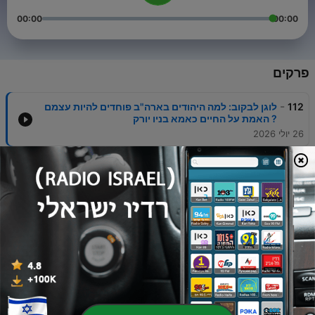
00:00
00:00
פרקים
-
112
לוגן לבקוב: למה היהודים בארה"ב פוחדים להיות עצמם
? האמת על החיים כאמא בניו יורק
26 יולי 2026
-
111
יאיר גולן בצבא? הוא היה יכול להיות הסגן של בן גביר:
דדי שמחי פותח הכל בראיון ללא פילטרים
15 יולי 2026
-
110
בלי מצלמות: אור ברק על המקום הסודי בכנסת שבו הכל
קורה ואיפה באמת נסגרים הדילים
06 יולי 2026
-
109
האיש שחזה את חזרת כל החטופים — 5 התובנות של
משה אשכנזי וההתפתחויות הקרובות באזור
30 יוני 2026