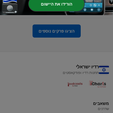
-
108
ד״ר אילן גילדין: סוף עידן הדולר? למה ישראל חייבת
הורידו את היישום
למצוא חברים חדשים בעולם ומהר
11 יוני 2026
הציגו פרקים נוספים
רדיו ישראלי
תחנות רדיו ופודקאסטים
משאבים
שדרנים