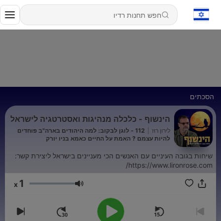
הסכתים
הינשוף - כלכלה מנהיגות ואסטרטגיה לישראל
לירון רוז
|
112 - לוגן לבקוב: למה היהודים בארה"ב פוחדים
להיות עצמם ? האמת על החיים כאמא בניו יורק
שיחות בגובה העיניים עם האנשים הכי מעניינים בישראל ליצירת קשר:
https://www.lironrose.com/
1
x
עוצמת שמע