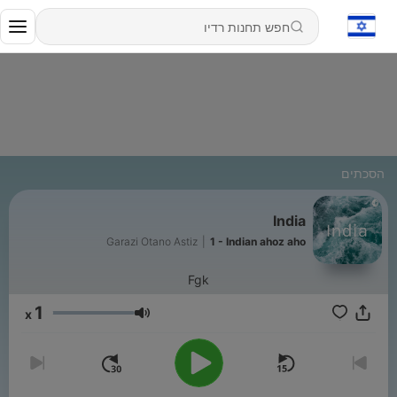
הסכתים
India
Garazi Otano Astiz
|
1 - Indian ahoz aho
Fgk
1
x
עוצמת שמע