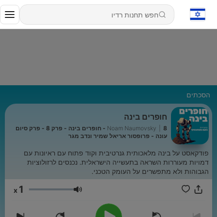
הסכתים
חופרים בינה
|
Noam Naumovsky
8 - חופרים בינה - פרק 8 - פרק סיום
עונה - פרופסור אריאל שמיר ונדב מגר
פודקאסט על בינה מלאכותית גנרטיבית וקוד פתוח עם ראיונות עם
דמויות מעוררות השראה בתעשייה הישראלית. נכנסים לרזולוציות
הגבוהות ולא מתפשרים על העומק הטכני.
1
x
עוצמת שמע