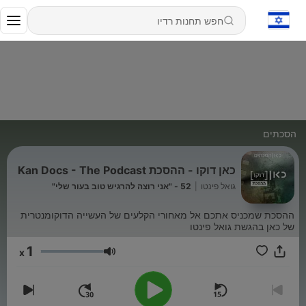
הסכתים
כאן דוקו - ההסכת Kan Docs - The Podcast
גואל פינטו
|
52 - "אני רוצה להרגיש טוב בעור שלי"
ההסכת שמכניס אתכם אל מאחורי הקלעים של העשייה הדוקומנטרית
של כאן בהגשת גואל פינטו
1
x
עוצמת שמע