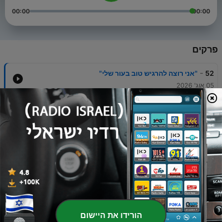
00:00
00:00
פרקים
-
52
"אני רוצה להרגיש טוב בעור שלי"
05 אוג' 2026
-
51
ארבע לפנות בוקר אני לא נרדמת
29 יולי 2026
-
50
האויבים החדשים - ארדואן פינת אל - ג'ולאני
23 יולי 2026
-
49
האויבים החדשים - עבד אל-מלכ אל-חות'י - מנהיג
החות'ים
16 יולי 2026
-
48
האויבים החדשים - מי את ש'ייחא מוזה?
הורידו את היישום
09 יולי 2026