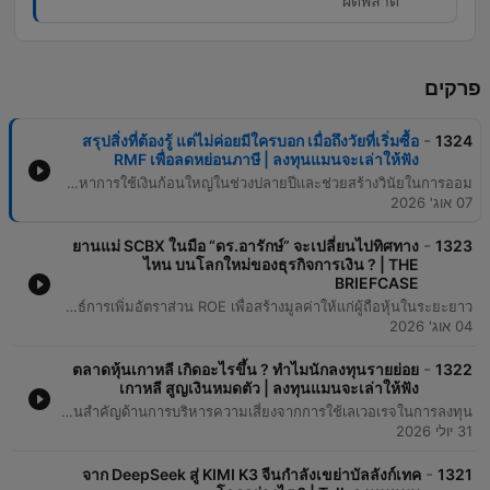
ผิดพลาด
פרקים
-
สรุปสิ่งที่ต้องรู้ แต่ไม่ค่อยมีใครบอก เมื่อถึงวัยที่เริ่มซื้อ
1324
RMF เพื่อลดหย่อนภาษี | ลงทุนแมนจะเล่าให้ฟัง
ข้อมูลสำคัญที่ควรทราบก่อนตัดสินใจลงทุนใน RMF เพื่อการลดหย่อนภาษีและสร้างความมั่งคั่งในอนาคต เนื้อหาครอบคลุมถึงความแตกต่างระหว่าง RMF และการลงทุนทั่วไป โดยเน้นย้ำเรื่องความสำคัญของการเปรียบเทียบค่าธรรมเนียมกองทุนซึ่งส่งผลต่อผลตอบแทนระยะยาวอย่างมีนัยสำคัญ รวมถึงการทำความเข้าใจว่าเงื่อนไขการห้ามขายไม่ได้หมายถึงการห้ามสับเปลี่ยนกองทุน นอกจากนี้ยังแนะนำให้รู้จักกับนโยบายการลงทุนที่หลากหลายตั้งแต่ทองคำไปจนถึงหุ้นเทคโนโลยี และเสนอแนะกลยุทธ์การวางแผนลงทุนแบบ DCA เพื่อลดปัญหาการใช้เงินก้อนใหญ่ในช่วงปลายปีและช่วยสร้างวินัยในการออม
07 אוג' 2026
-
ยานแม่ SCBX ในมือ “ดร.อารักษ์” จะเปลี่ยนไปทิศทาง
1323
ไหน บนโลกใหม่ของธุรกิจการเงิน ? | THE
BRIEFCASE
บทสัมภาษณ์พิเศษกับ Dr. Arak Suthiwong ว่าที่ CEO ของ SCBX เกี่ยวกับการขับเคลื่อนองค์กรภายใต้กลยุทธ์ AI First Organization และการเปลี่ยนผ่านจากธนาคารแบบดั้งเดิมสู่กลุ่มธุรกิจเทคโนโลยีทางการเงิน เนื้อหาครอบคลุมถึงวิสัยทัศน์ในการใช้ AI เพื่อเพิ่ม Productivity การวางรากฐานโครงสร้างพื้นฐานทางเทคโนโลยีเพื่อรองรับการขยายตัวในอนาคต และบทบาทของ Virtual Bank ในการเติมเต็มช่องว่างทางการเงินในประเทศไทย นอกจากนี้ยังมีการพูดคุยถึงลักษณะเฉพาะของบริษัทในเครือ (ยานลูก) ทั้งความแข็งแกร่งของ SCB Bank ความรวดเร็วของ Monix และความยิ่งใหญ่ของ CardX รวมถึงมุมมองด้านการบริหารจัดการเงินปันผลเพื่อสร้าง Total Shareholder Return (TSR) และกลยุทธ์การเพิ่มอัตราส่วน ROE เพื่อสร้างมูลค่าให้แก่ผู้ถือหุ้นในระยะยาว
04 אוג' 2026
-
ตลาดหุ้นเกาหลี เกิดอะไรขึ้น ? ทำไมนักลงทุนรายย่อย
1322
เกาหลี สูญเงินหมดตัว | ลงทุนแมนจะเล่าให้ฟัง
วิเคราะห์วิกฤตการณ์ตลาดหุ้นเกาหลีใต้ที่เผชิญกับการดิ่งลงของมูลค่าอย่างรุนแรง โดยมีสาเหตุหลักมาจากการพึ่งพาผลประกอบการของหุ้นเพียงสองบริษัทคือ Samsung และ SK Hynix ซึ่งเป็นผู้นำในกลุ่มชิปหน่วยความจำ AI เนื้อหาเจาะลึกถึงกลไกของ Leverage ETF ที่ทำหน้าที่เป็นตัวคูณความเสียหายในช่วงตลาดขาลง ส่งผลให้นักลงทุนรายย่อยสูญเสียเงินจำนวนมหาศาลรวมกว่า 1.3 ล้านล้านบาท พร้อมทั้งกล่าวถึงมาตรการฉุกเฉินจากหน่วยงานกำกับดูแลและบทเรียนสำคัญด้านการบริหารความเสี่ยงจากการใช้เลเวอเรจในการลงทุน
31 יולי 2026
-
จาก DeepSeek สู่ KIMI K3 จีนกำลังเขย่าบัลลังก์เทค
1321