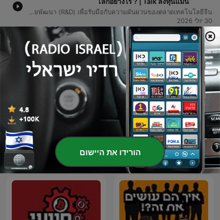
โลกอย่างไร ? | Talk ลงทุนแมน
วิเคราะห์เจาะลึกโครงสร้างเศรษฐกิจจีนในรูปแบบ K-shape ที่แม้ตัวเลข GDP จะเติบโตช้าลง แต่ภาคเทคโนโลยีและอุตสาหกรรม Hard Tech กำลังพุ่งทะยานอย่างรุนแรง โดยเฉพาะกลุ่มอุปกรณ์ 3D Printing, แบตเตอรี่ และหุ่นยนต์ ซึ่งเป็นผลมาจากนโยบายสนับสนุนการผลิตภายในประเทศเพื่อลดการพึ่งพาเทคโนโลยีจากต่างชาติและการเผชิญหน้ากับสงครามการค้า เนื้อหาครอบคลุมถึงความก้าวหน้าของ AI โมเดลฝั่งจีนอย่าง DeepSeek และ Moonshot AI รวมถึงโอกาสในการลงทุนผ่าน Supply Chain ของ AI ตั้งแต่ต้นน้ำอย่างเซมิคอนดักเตอร์ไปจนถึงปลายน้ำอย่างหุ่นยนต์และรถยนต์ขับเคลื่อนอัตโนมัติ โดยมีการแนะนำกลยุทธ์การเลือกหุ้นในกลุ่ม A-Share และ H-Share ผ่านกองทุนรวมที่เน้นนวัตกรรมและการวิจัยพัฒนา (R&D) เพื่อรับมือกับความผันผวนของตลาดเทคโนโลยีจีน
30 יולי 2026
-
อังกฤษ นอร์เวย์ เจอขุมทรัพย์เหมือนกัน แต่บริหารโชค
1320
ต่างกัน วันนี้อีกคนรวย อีกคนแบกหนี้หนัก | ลงทุนแมน
จะเล่าให้ฟัง
เปรียบเทียบความแตกต่างระหว่างนอร์เวย์และอังกฤษในการจัดการทรัพยากรน้ำมันที่ค้นพบในช่วงปลายทศวรรษ 1960 นอร์เวย์เลือกสร้างกองทุนความมั่งคั่งแห่งชาติเพื่อสะสมรายได้ในรูปแบบเงินดอลลาร์และนำกำไรมาใช้พัฒนาประเทศอย่างยั่งยืน ในขณะที่อังกฤษเน้นการเร่งนำรายได้จากการขายน้ำมันมาใช้แก้ปัญหาเศรษฐกิจระยะสั้น จนเกิดภาวะ Dutch Disease ที่ทำลายอุตสาหกรรมการผลิตเดิม เนื้อหาแสดงให้เห็นถึงผลลัพธ์ในปัจจุบันที่นอร์เวย์มีความมั่งคั่งต่อหัวประชากรสูงมาก แต่ต้องเผชิญกับความท้าทายเรื่องแรงจูงใจในการทำงาน ส่วนอังกฤษต้องแบกรับหนี้สาธารณะระดับสูงและพยายามฟื้นฟูเศรษฐกิจผ่านการจัดตั้งกองทุนใหม่ในปี 2024 เพื่อวางรากฐานอนาคตอีกครั้ง
29 יולי 2026
הציגו פרקים נוספים
הצג הכל
הורידו את היישום
פודקאסטים נוספים בנושא עסקים