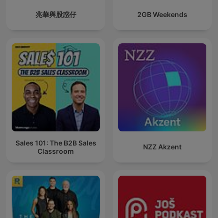
兆華與股惑仔
2GB Weekends
Sales 101: The B2B Sales
NZZ Akzent
Classroom