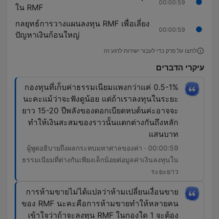
00:00:59
ใน RMF
กลยุทธ์การวางแผนลงทุน RMF เพื่อเลี่ยง
00:00:59
ปัญหาเงินก้อนใหญ่
לחצו על פרק כדי לעבור ישירות לרגע זה
עיקרי הדברים
กองทุนที่เก็บค่าธรรมเนียมแพงกว่าแค่ 0.5-1%
นะคะแม้ว่าจะฟังดูน้อย แต่ถ้าเราลงทุนในระยะ
ยาว 15-20 ปีพลังของดอกเบียดหบต้นค่ะอาจจะ
ทำให้เงินสะสมของราวนั้นแตกต่างกันถึงหลัก
แสนบาท
00:00:59 · ผู้พูดอธิบายถึงผลกระทบมหาศาลของค่า
ธรรมเนียมที่ต่างกันเพียงเล็กน้อยต่อมูลค่าเงินลงทุนใน
ระยะยาว
การห้ามขายไม่ได้แปลว่าห้ามเปลี่ยนเงื่อนขาย
ของ RMF นะคะคือการห้ามขายทำให้หลายคน
เข้าใจว่าถ้าจะลงทุน RMF ในกองใด 1 จะต้อง