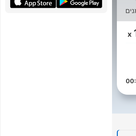
נים
x
00