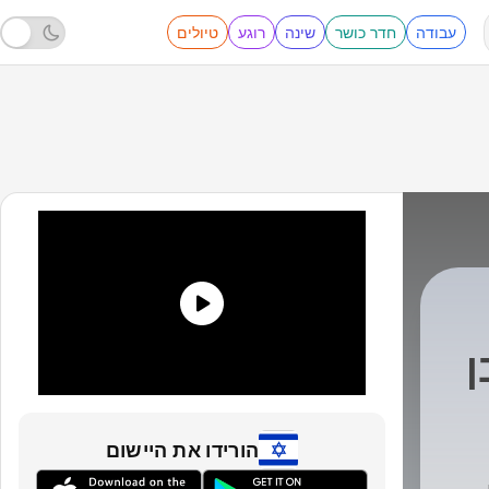
עבודה
חדר כושר
שינה
רוגע
טיולים
ן
הורידו את היישום