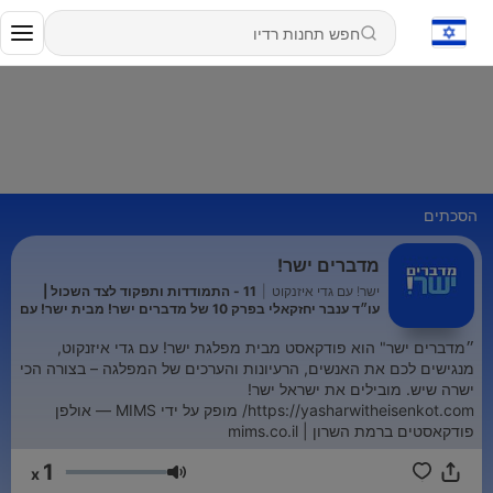
הסכתים
מדברים ישר!
ישר! עם גדי איזנקוט
|
11 - התמודדות ותפקוד לצד השכול |
עו״ד ענבר יחזקאלי בפרק 10 של מדברים ישר! מבית ישר! עם
גדי איזנקוט
״מדברים ישר" הוא פודקאסט מבית מפלגת ישר! עם גדי איזנקוט,
מנגישים לכם את האנשים, הרעיונות והערכים של המפלגה – בצורה הכי
ישרה שיש. מובילים את ישראל ישר!
https://yasharwitheisenkot.com/ מופק על ידי MIMS — אולפן
פודקאסטים ברמת השרון | mims.co.il
1
x
עוצמת שמע