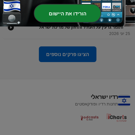
הרמטכ"ל לשעבר גדי איזנקוט
02 יולי 2026
הורידו את היישום
-
7
הרמטכ״ל לשעבר גדי איזנקוט בשיחה עם יובל זאושניצר
ותומר גרעין על העתיד והחזון של מדינת ישראל
25 יוני 2026
הציגו פרקים נוספים
רדיו ישראלי
תחנות רדיו ופודקאסטים