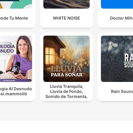
ende Tu Mente
WHITE NOISE
Doctor Mih
Lluvia Tranquila,
ogia Al Desnudo
Lluvia de Fondo,
Rain Soun
psi.mammoliti
Sonido de Tormenta,
Día Lluvioso, Lluvia
Para Soñar