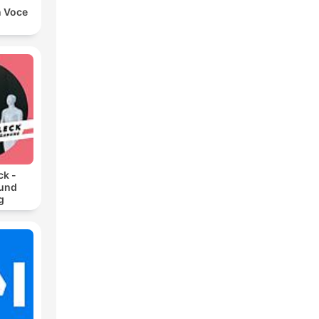
n Voce
ck -
 und
g