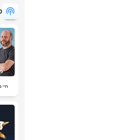
פ
חיי מדף fe