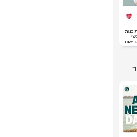
 כנות
שי
ריאות
ר