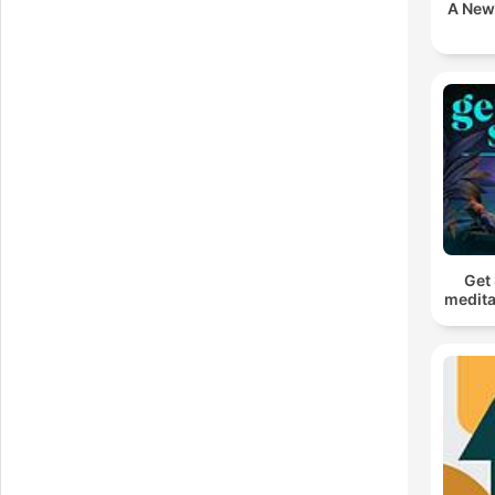
A New
Get 
medita