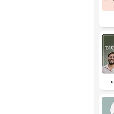
mehr
ohn
Fr
htt
https://
ם