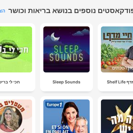
klaren Start.
inschlafmeditationen, wenn
ודקאסטים נוספים בנושא בריאות וכושר
הצג
n Kopf abends nicht aufhört
u denken. Kurze Pausen für
mitten im Tag. Und längere
Praxen für die Themen, die
wirklich an dir zerren:
lbstzweifel, innere Unruhe,
chöpfung, das Gefühl, nicht
 zu sein. Wenn du tiefer
Shelf Li
Sleep Sounds
חכי לי בריש
nsteigen willst: Im House of
Peace findest du mein
vollständiges Archiv — über
600 Meditationen,
Atemübungen, Yoga,
Einschlafgeschichten und