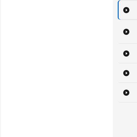
di
je
m
M
n
be
Min
du 
Mor