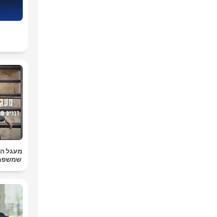
מעגל הה
שמשפחו