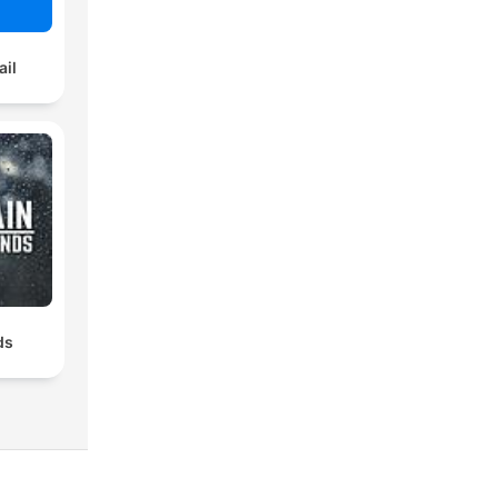
ail
ds