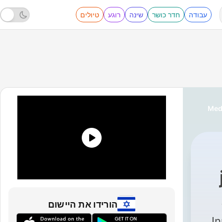
עבודה
חדר כושר
שינה
רוגע
טיולים
Medi
Peace
|
הורידו את היישום
I