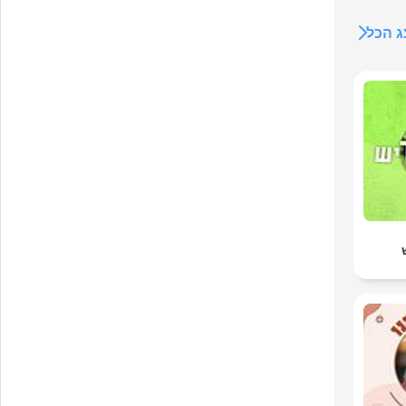
E
 הכל
dei
z
Se
Ers
genug
ei