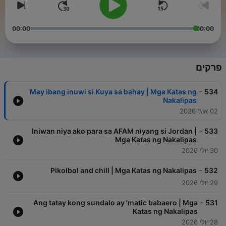
00:00
00:00
פרקים
-
May ibang inuwi si Kuya sa bahay | Mga Katas ng
534
Nakalipas
02 אוג' 2026
-
Iniwan niya ako para sa AFAM niyang si Jordan |
533
Mga Katas ng Nakalipas
30 יולי 2026
-
Pikolbol and chill | Mga Katas ng Nakalipas
532
29 יולי 2026
-
Ang tatay kong sundalo ay ’matic babaero | Mga
531
Katas ng Nakalipas
28 יולי 2026