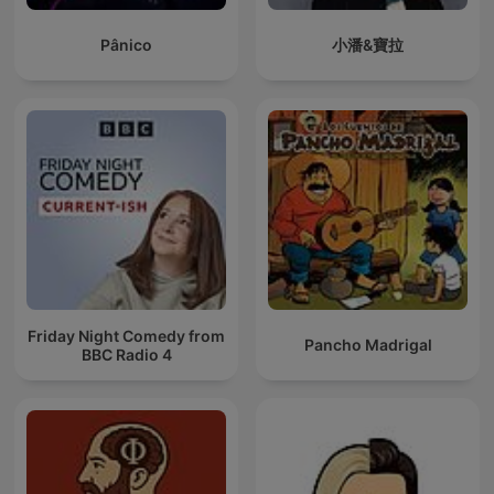
Pânico
小潘&寶拉
Friday Night Comedy from
Pancho Madrigal
BBC Radio 4