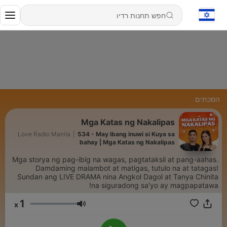
הסכתים
Mga Katas ng Nakalipas
Love Radio Manila
|
534 - May ibang inuwi si Kuya sa
bahay | Mga Katas ng Nakalipas
Mga storya ng pag-ibig na wagas, pagtataksil at pang-aahas.
Damdaming malambot at matigas, tutulo na at tatagas!
Sundan ang LIVE DRAMA nina Angkol Dagol at Tanya Chinita
na siguradong sa'yo ay magpapatawa!
1
x
עוצמת שמע