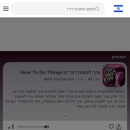
הסכתים
איך לעשות דברים How To Do Things
כאן | Kan
47 - תום יער | איך ליזום
|
הסטנדאפיסטית והתסריטאית שיר ראובן לומדת איך לעשות דברים.
בכל פרק שיר תשב לשיחה עם אורח אחר שילמד אותה איך לעשות
דברים: איך לשבת בכלא, איך להיות ראש ממשלה, איך להתמודד עם לב
שבור, איך לעבור להייטק ועוד
בעריכת אלעד בר-נוי
1
x
עוצמת שמע