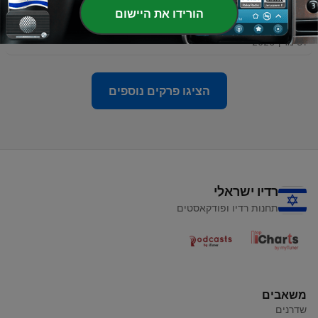
הורידו את היישום
-
5
מחוץ לקווים (פרק 5#) | שגיא מוקי
31 מרץ 2026
הציגו פרקים נוספים
רדיו ישראלי
תחנות רדיו ופודקאסטים
משאבים
שדרנים