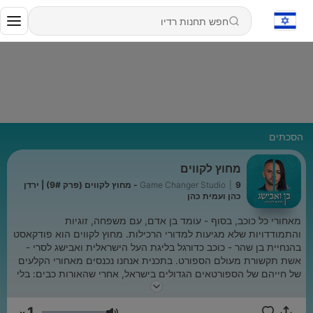
הסכתים
מחוץ לקווים
|
Game Changer Studio
9 - מחוץ לקווים (פרק 9#) | ירדן
כהן ועמית כהן
מאחורי כל כוכב, בסוף - עומד בן אדם, עם משפחה, זוגיות
והתמודדויות שלא מגיעות למדורי הרכילות. מחוץ לקווים הוא פודקאסט
בהנחיית בן שהר - כוכב כדורגל בליגת העל הישראלית ואבישג לסרי -
אשת תקשורת מעולם הספורט. בתכנית אנחנו נכנסים מאחורי הקלעים
של חייהם של הספורטאים הגדולים בישראל, אחרי שהאורות כבים: בלי
גביעים, בלי כותרות - רק אנשים אמיתיים. בכל פרק נפתחת שיחה כנה
על הצלחה ונפילה, זוגיות תחת לחץ, כסף שמסנוור, זהות שמתערערת
1