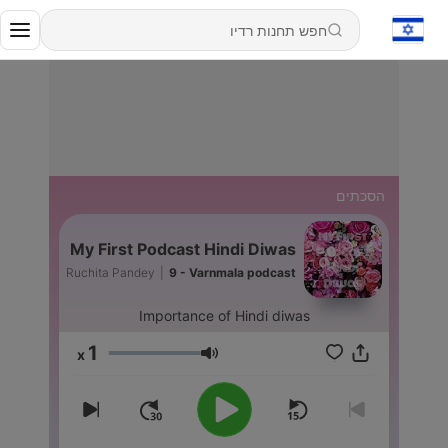
הסכתים
My First Podcast Hindi Diwas
Ruchita Pandey
|
9 - Varnmala podcast
Importance of Hindi diwas
1
x
עוצמת שמע