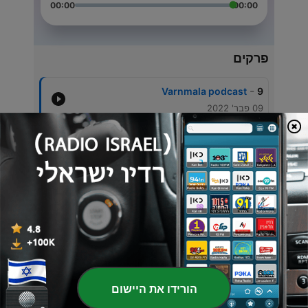
00:00
00:00
פרקים
-
Varnmala podcast
9
09 פבר' 2022
-
Varnmala
8
08 פבר' 2022
-
A aur aa kee matraa
7
08 פבר' 2022
-
Varnmala
6
27 ינו' 2022
-
Varnmala
5
24 ינו' 2022
הורידו את היישום