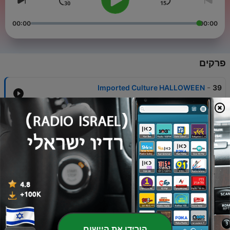
00:00
00:00
פרקים
-
Imported Culture HALLOWEEN
39
01 נוב' 2025
-
Nepali Podcast Tokyo 2020
38
01 אוג' 2021
-
Nepali Podcast 20200503
37
03 מאי 2020
-
International Nepali Literary Society (INLS)
36
Convention in Japan 2020
17 ינו' 2020
-
NEPALI PODCAST
35
הורידו את היישום