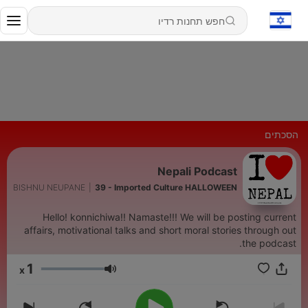
הסכתים
Nepali Podcast
BISHNU NEUPANE
|
39 - Imported Culture HALLOWEEN
Hello! konnichiwa!! Namaste!!! We will be posting current
affairs, motivational talks and short moral stories through out
the podcast.
1
x
עוצמת שמע