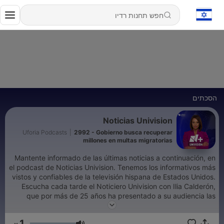
הסכתים
Noticias Univision
Uforia Podcasts
|
2992 - Gobierno busca recuperar
millones en multas migratorias
Mantente informado de las últimas noticias a continuación, en
el podcast de Noticias Univision. Tenemos los informativos más
vistos y confiables de la televisión hispana de Estados Unidos.
Escucha cada tarde el Noticiero Univision con Ilia Calderón,
que por más de 25 años ha presentado a su audiencia las
noticias más importantes que ocurren en el país y el resto del
mundo, poniendo especial énfasis en los temas de interés para
1