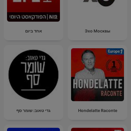
Эхо Москвы
אחד ביום
Hondelatte Raconte
גדי טאוב: שומר סף