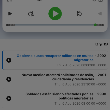
x
la comunidad latina. Oye después a media noche el noticiero
עוצמת שמע
nocturno de alta audiencia “Noticiero Univision Edición
Nocturna” con Elián Zidane. Cada fin de semana ponte al día
con La Edición Digital del Noticiero Univision, que transmite los
hechos mundiales relevantes para la comunidad hispana
desde la sala de redacción, presentado por Carolina Sarassa y
00:00
00:00
Borja Voces.
פרקים
-
Gobierno busca recuperar millones en multas
2992
migratorias
Fri, 7 Aug 2026 08:00:00 +0000
-
Nueva medida afectará solicitudes de asilo,
2991
ciudadanía y residencias
Thu, 6 Aug 2026 23:30:00 +0000
-
Soldados están siendo afectados por las
2990
políticas migratorias
Thu, 6 Aug 2026 08:00:00 +0000