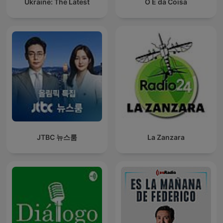
Ukraine: The Latest
O É da Coisa
JTBC 뉴스룸
La Zanzara