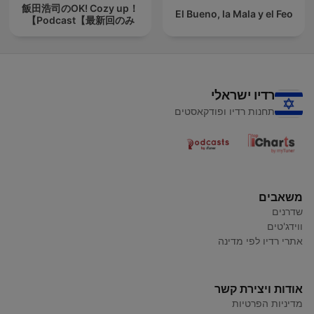
飯田浩司のOK! Cozy up！
El Bueno, la Mala y el Feo
Podcast【最新回のみ】
רדיו ישראלי
תחנות רדיו ופודקאסטים
משאבים
שדרנים
ווידג'טים
אתרי רדיו לפי מדינה
אודות ויצירת קשר
מדיניות הפרטיות