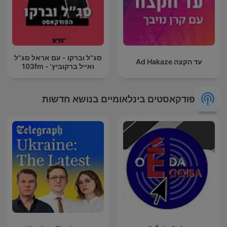
סג"ל וברקו - עם אראל סג"ל
עד הקצה Ad Hakaze
ואייל ברקוביץ' - 103fm
פודקאסטים בינלאומיים בנושא חדשות