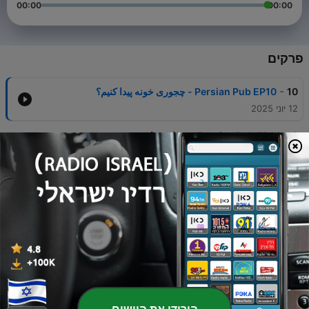
00:00
00:00
פרקים
-
10
Persian Pub EP10 - چجوری خونه پیدا کنیم؟
12 יוני 2025
-
9
Persian Pub EP09 - مصاحبه با مرتضی حیدری، مدرس
زبان آلمانی و کارمند سابق سفارت آلمان قسمت دوم
05 יוני 2025
-
8
Persian Pub EP07 - زبان انگلیسی، آلمانی و فرانسه در
مهاجرت و روزمره
22 מאי 2025
-
7
Persian Pub EP08 - مصاحبه با مرتضی حیدری، مدرس زبان
آلمانی و کارمند سابق سفارت آلمان
04 יוני 2025
-
6
Persian Pub EP06 - هزینه‌های زندگی دانشجویی خارج از
کشور