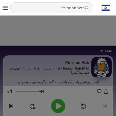
הסכתים
Persian Pub
|
Persian Pub Podcast
10 - Persian Pub EP10 - چجوری
خونه پیدا کنیم؟
اینجا، پرشین پاب یک پادکست گفت‌وگو محور خودمونی
1
x
עוצמת שמע