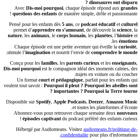
dinosaures ont disparu ?
Avec
Dis-moi pourquoi
, chaque épisode répond aux
grandes
questions des enfants
de manière simple, drôle et passionnante !
Pensé pour les enfants dès
5 ans
, ce
podcast éducatif
et
culturel
permet d’
apprendre en s’amusant
, de découvrir la
science
, la
nature
, les
animaux
, le
corps humain
, les
planètes
, l’
histoire
et
.
les
émotions
Chaque épisode est une petite aventure qui éveille la
curiosité
,
.
stimule l’
imagination
et nourrit l’envie de
comprendre le monde
Conçu pour les
familles
, les
parents curieux
et les
enseignants
,
Dis-moi pourquoi
est le compagnon idéal des moments calmes, des
trajets en voiture ou du coucher.
Un format
court et pédagogique
, parfait pour les enfants qui
veulent tout savoir :
Pourquoi il pleut ? Pourquoi les abeilles sont
importantes ? Pourquoi la Terre tourne ?
Disponible sur
Spotify
,
Apple Podcasts
,
Deezer
,
Amazon Music
et toutes les plateformes d’écoute.
Abonnez-vous pour retrouver chaque semaine deux
nouveaux
épisodes captivant
du podcast préféré des enfants curieux !
Hébergé par Audiomeans. Visitez
audiomeans.fr/politique-de-
confidentialite
pour plus d'informations.