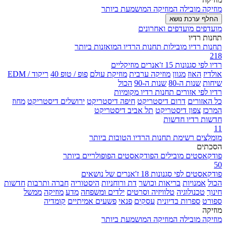
מוזיקה מובילה
המוזיקה המושמעת ביותר
החלף ערכת נושא
מועדפים
מועדפים ואחרונים
תחנות רדיו
תחנות רדיו מובילות
תחנות הרדיו המואזנות ביותר
218
רדיו לפי סגנונות
15 ז'אנרים מוזיקליים
אולדיז
האוז
מגוון
מוזיקה ערבית
מוזיקת עולם
פופ / טופ 40
ריקוד / EDM
שיחות
שנות ה-80
שנות ה-90
הכול
רדיו לפי אזורים
תחנות רדיו מקומיות
כל האזורים
דרום דיסטריקט
חיפה דיסטריקט
ירושלים דיסטריקט
מחוז
המרכז
צפון דיסטריקט
תל אביב דיסטריקט
חדשות
רדיו חדשות
11
מומלצים
רשימת תחנות הרדיו הטובות ביותר
הסכתים
פודקאסטים מובילים
הפודקאסטים הפופולריים ביותר
50
פודקאסטים לפי סגנונות
18 ז'אנרים של נושאים
הכול
אמנויות
בריאות וכושר
דת ורוחניות
היסטוריה
חברה ותרבות
חדשות
חינוך
טכנולוגיה
טלוויזיה וסרטים
ילדים ומשפחה
מדע
מוזיקה
ממשל
ספורט
ספרות בדיונית
עסקים
פנאי
פשעים אמיתיים
קומדיה
מוזיקה
מוזיקה מובילה
המוזיקה המושמעת ביותר