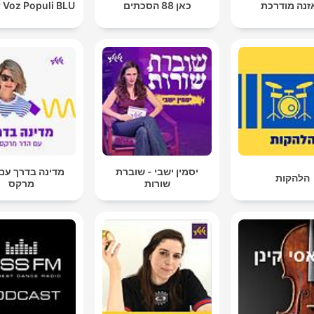
זנה מודרכת
כאן 88 הסכתים
 Voz Populi BLU
יסמין ישבי - שוברת
מדינה בדרך עם
הלהקות
שורות
מרקס