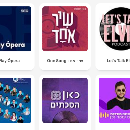
Let's Talk E
שיר אחד One Song
Play Ópera