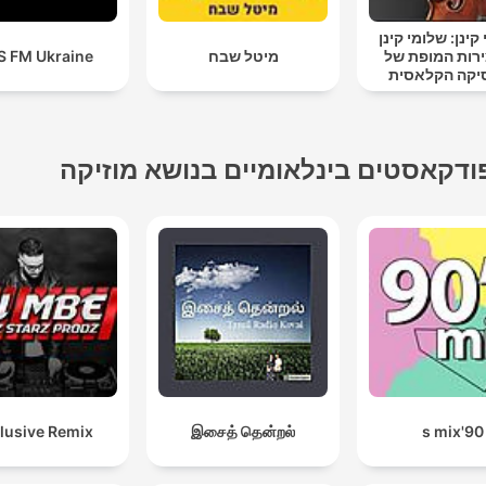
ינן: שלומי קינן
ירות המופת של
מיטל שבח
S FM Ukraine
יקה הקלאסית
ודקאסטים בינלאומיים בנושא מוזיקה
lusive Remix
இசைத் தென்றல்
90's mix