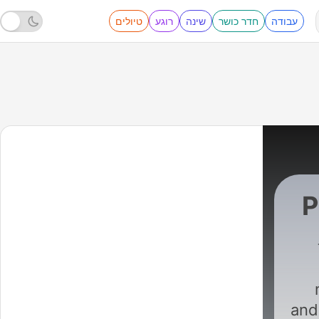
עבודה
חדר כושר
שינה
רוגע
טיולים
P
ce
|
and