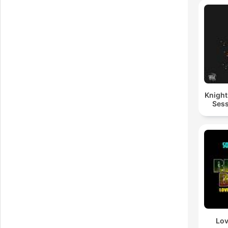
Knigh
Sess
Lov