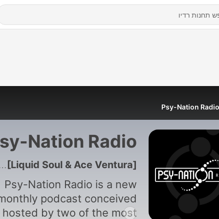
Psy-Nation Radi
sy-Nation Radio
176 - Psy-Nation Radio 104 | incl.Talpa Mix [Liquid Soul & Ace Ventura]
Psy-Nation Radio is a new
monthly podcast conceived
 hosted by two of the most