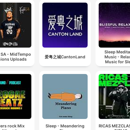
Sleep Medita
t SA - MidTempo
爱粤之城CantonLand
Music - Rela
ions Uploads
Music for Sl
Meditation
Relaxatio
ers rock Mix
Sleep - Meandering
RICAS MEZCLAS