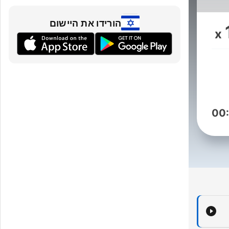
p
th
הורידו את היישום
x
se
wha
00
behi
pe