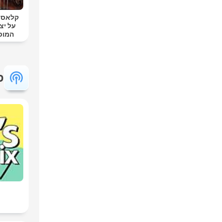
קלאסי ק
על יצ
המוס
פ