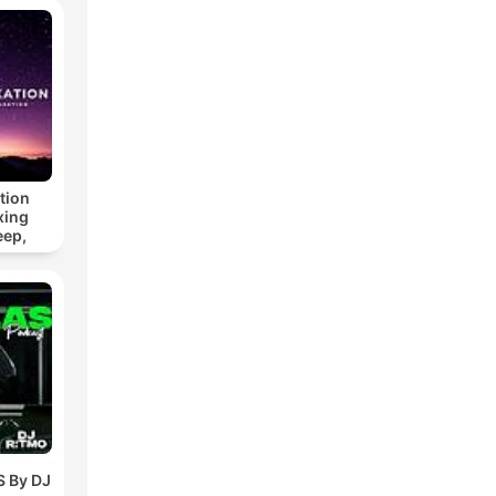
tion
xing
eep,
 &
n
 By DJ