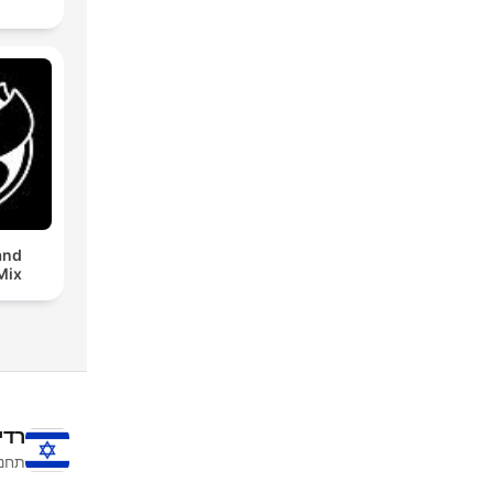
and
Mix
רדי
תחנו