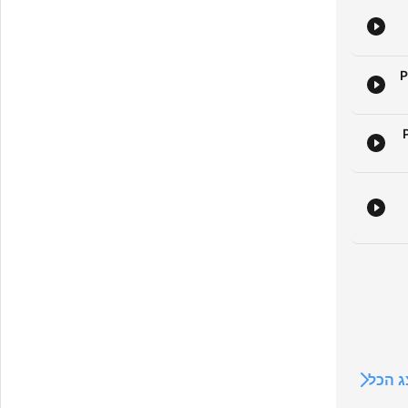
scen
P
 הכל