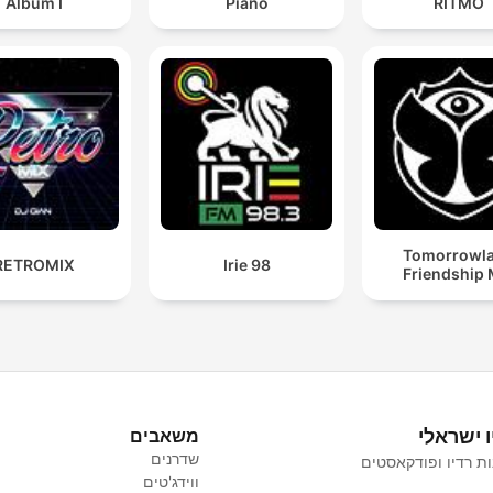
Album I
Piano
RITMO
Tomorrowl
RETROMIX
Irie 98
Friendship 
ו ישראלי
משאבים
שדרנים
ת רדיו ופודקאסטים
ווידג'טים