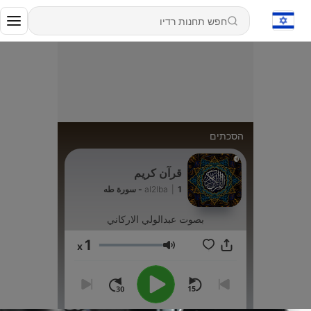
הסכתים
قرآن كريم
1 - سورة طه
|
al2lba
بصوت عبدالولي الاركاني
1
x
עוצמת שמע