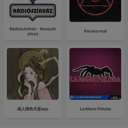
Rádiószínház - Kossuth
Paranormal
plusz
成人情色天堂app
La Mano Peluda