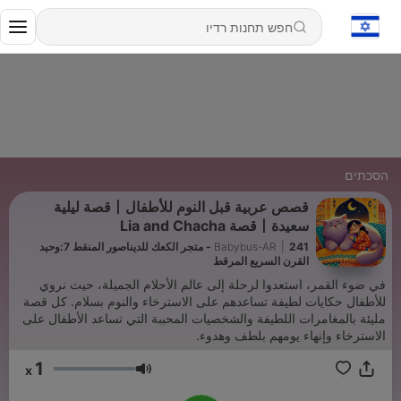
הסכתים
قصص عربية قبل النوم للأطفال丨قصة ليلية
سعيدة丨قصة Lia and Chacha
|
Babybus-AR
241 - متجر الكعك للديناصور المنقط 7:وحيد
القرن السريع المرقط
في ضوء القمر، استعدوا لرحلة إلى عالم الأحلام الجميلة، حيث نروي
للأطفال حكايات لطيفة تساعدهم على الاسترخاء والنوم بسلام. كل قصة
مليئة بالمغامرات اللطيفة والشخصيات المحببة التي تساعد الأطفال على
الاسترخاء وإنهاء يومهم بلطف وهدوء.
1
x
עוצמת שמע