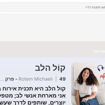
וֹל הלב
קוֹל הלב
49 - פרק 46: גבולות ביחסים: כיצד לזהות ולצאת מאלימות - עו״ד יערה רשף
|
Rotem Michaeli
קול הלב היא תכנית אירוח 
אני מארחת אנשי לב; מטפל
יוצרים, שותפים לדרך שעשו