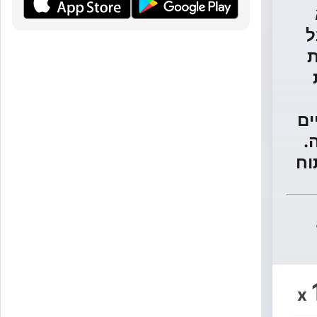
ל
ת
ם
.
x