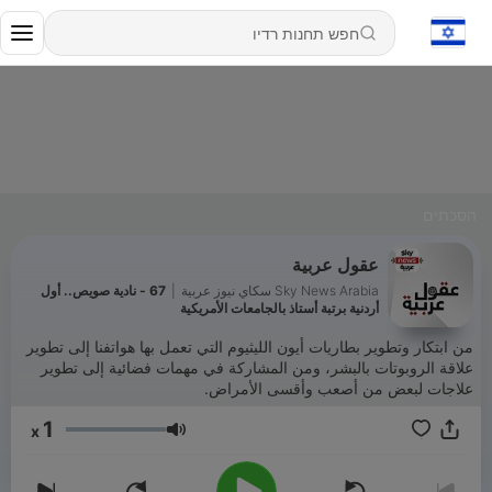
הסכתים
عقول عربية
Sky News Arabia سكاي نيوز عربية
|
67 - نادية صويص.. أول
أردنية برتبة أستاذ بالجامعات الأمريكية
من ابتكار وتطوير بطاريات أيون الليثيوم التي تعمل بها هواتفنا إلى تطوير
علاقة الروبوتات بالبشر، ومن المشاركة في مهمات فضائية إلى تطوير
علاجات لبعض من أصعب وأقسى الأمراض.
1
x
עוצמת שמע