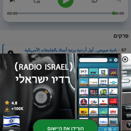
00:00
00:00
פרקים
-
67
نادية صويص.. أول أردنية برتبة أستاذ بالجامعات الأمريكية
24 מרץ 2022
-
66
فادي شربل.. عبقري جراحات الدماغ اللبناني
17 מרץ 2022
-
65
وداد المحبوب.. بصمة سودانية في قلب ناسا
10 מרץ 2022
-
64
مريم شديد.. المغربية المغرمة بالنجوم
03 מרץ 2022
-
63
صالح جواد الوكيل.. العراقي الذي أحدث ثورة في الطب
הורידו את היישום