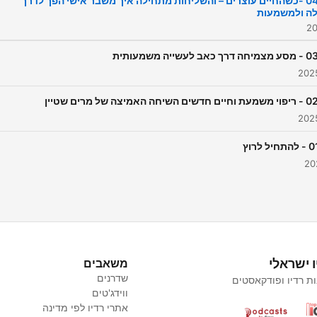
פרק 04 -כשהחיים עוצרים – והשליחות מתחילה איך משבר אישי הפך לדרך
ה ולמשמעות
לקצין ,היזם הסופר והאדם שמק
את חייו לעזור לאחרים למצוא
משמעות יובל שותף לדרך מביא
זווית יצירתית אמיתית ומחברת
ו ישראלי
משאבים
שדרנים
ת רדיו ופודקאסטים
ווידג'טים
אתרי רדיו לפי מדינה