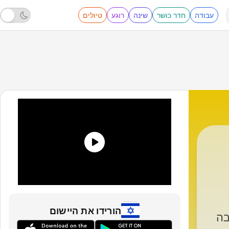
עבודה
חדר כושר
שינה
רוגע
טיולים
הורידו את היישום
בה