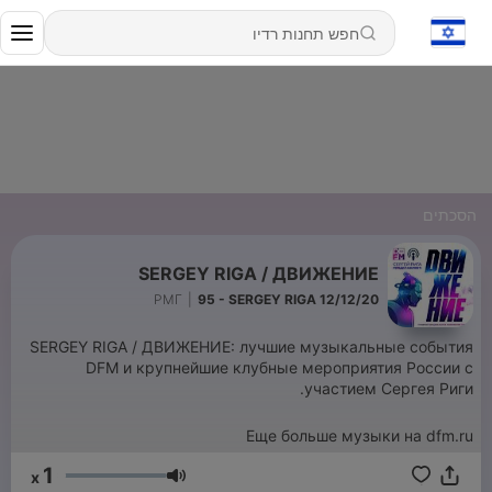
הסכתים
SERGEY RIGA / ДВИЖЕНИЕ
РМГ
|
95 - SERGEY RIGA 12/12/20
SERGEY RIGA / ДВИЖЕНИЕ: лучшие музыкальные события
DFM и крупнейшие клубные мероприятия России с
участием Сергея Риги.
Еще больше музыки на dfm.ru
1
x
עוצמת שמע