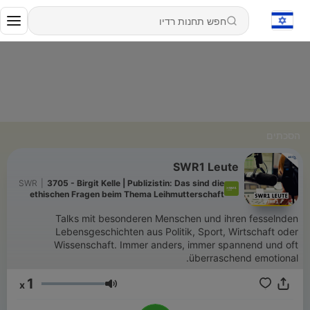
הסכתים
SWR1 Leute
SWR
|
3705 - Birgit Kelle | Publizistin: Das sind die
ethischen Fragen beim Thema Leihmutterschaft
Talks mit besonderen Menschen und ihren fesselnden
Lebensgeschichten aus Politik, Sport, Wirtschaft oder
Wissenschaft. Immer anders, immer spannend und oft
überraschend emotional.
1
x
עוצמת שמע