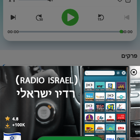
x
מוזמנים להצטרף לקהילה השקטה שלנו :בועת השקט:
עוצמת שמע
https://chat.whatsapp.com/DSk7kkiKacyA1DTFjIO0AO לרכישת
הספר : ״בעוד חודש מהיום״ לחיים ללא פחד https://pages.bubble-
method.com/book
00:00
00:00
פרקים
-
15
מדיטציה לילדים | הרגעה לפני שינה
18 יוני 2026
-
14
להפסיק להגיד יום אחד כש...
17 מאי 2026
-
13
לחיות ליד החיים
17 מאי 2026
-
12
מדיטציה | הרגעה עצמית
02 מרץ 2026