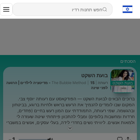
הסכתים
בועת השקט
רעותה | The Bubble Method
|
15 - מדיטציה לילדים | הרגעה
לפני שינה
ברוכים הבאים לבועת השקט — הפודקאסט עם רעותה יוסף צבי.
המקום שבו לומדים להנמיך את הרעש בראש ולחיות ברוגע, בביטחון
ובהגשמה. שמי רעותה, התמודדתי עם המון רעש בחיים (פחדים,
חרדות ומחשבות בלופים) ומבלי להתכוון פיתחתי שיטה שעזרה לי
ולמאות אנשים. ליוויתי נשים בחדרי לידה, בעלי עסקים, אנשים במשברי
חיים וילדים. שיטת הבועה מתאימה לכל מי שמרגיש שהחיים עוברים
לידו, שקשה לו לעשות סדר בראש, ושנשאר במקום למרות שרוצה יותר.
1