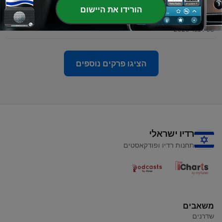
הורידו את היישום
-
11
איך לקבל תשובות כשיש רעש בראש
08 דצמ' 2025
הציגו פרקים נוספים
רדיו ישראלי
תחנות רדיו ופודקאסטים
משאבים
שדרנים