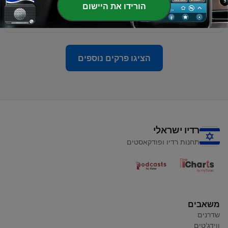
-
72
הרב נדב כהן - פרשת משפטים | אנו צריכים את אלוקים
הורידו את היישום
כדי לדעת לא לגנוב?
27 ינו' 2022
הציגו פרקים נוספים
רדיו ישראלי
תחנות רדיו ופודקאסטים
משאבים
שדרנים
ווידג'טים