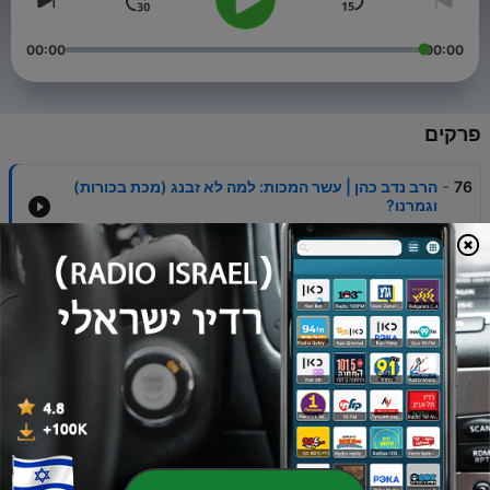
00:00
00:00
פרקים
-
76
הרב נדב כהן | עשר המכות: למה לא זבנג (מכת בכורות)
וגמרנו?
13 אפר' 2022
-
75
הרב נדב כהן | מי צריך רבנים
17 פבר' 2022
-
74
הרב נדב כהן | טיפ פלאי שיעזור לנו להפסיק לכעוס
ולהפוך לאנשים רגועים
10 פבר' 2022
-
73
הרב נדב כהן - פרשת תרומה | מתכון לשמחה אמיתית
03 פבר' 2022