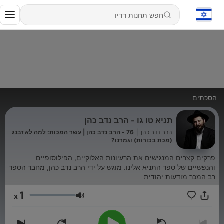
הסכתים
תניא טו גו - הרב נדב כהן
הרב נדב כהן
|
76 - הרב נדב כהן | עשר המכות: למה לא זבנג
(מכת בכורות) וגמרנו?
פרקים קצרים המנגישים את הרעיונות האלוקיים, הפילוסופיים
והנפשיים של ספר התניא אלינו. מוגש על ידי הרב נדב כהן, מחבר הספר
רב המכר מודעות יהודית
1
x
עוצמת שמע