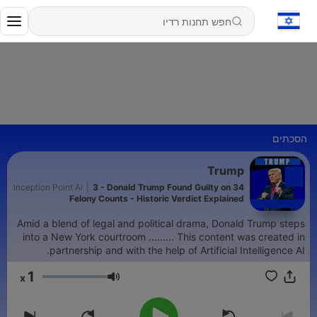
הסכתים
Trump
Inception Point Ai
|
3 - Donald Trump Found Guilty on 34
Felony Counts - Historic Verdict Explained
Amid a blend of legal and political drama, Donald Trump steps
into a New York courtroom ......... This content was created in
partnership and with the help of Artificial Intelligence AI.
1
x
עוצמת שמע