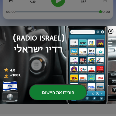
00:00
00:00
פרקים
-
Donald Trump Found Guilty on 34 Felony Counts -
3
Historic Verdict Explained
31 מאי 2024
-
Donald Trump Testifies in New York Fraud Case -
2
Discrepancies and Defense Highlights
06 נוב' 2023
-
Former President on Trial - Unveiling Alleged Fraud
1
Amid Trump's 2024 Bid
הורידו את היישום
06 נוב' 2023