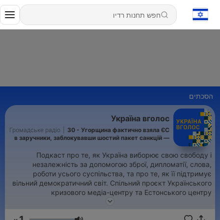
הסכתים
Україна вголос
Громадське радіо
|
30 - Угорщина фактично взяла ЄС
в заручники, заблокувавши шостий пакет санкцій —
Іванна Климпуш-Цинцадзе
Подкаст про те, як Україна виборює свою свободу і
незалежність за допомогою зброї, дипломатії, слова,
роботи усього суспільства, та про те, як її підтримує
вільний демократичний світ. Спільний проєкт Українського
кризового медіа-центру та Естонського центру
міжнародного розвитку за підтримки Посольства США у
Києві та Міністерства закордонних справ Естонії Запис
1