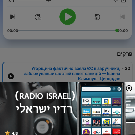
x
Україна вголос спершу з'явиться на Громадське радіо.
עוצמת שמע
00:00
00:00
פרקים
-
Угорщина фактично взяла ЄС в заручники,
30
заблокувавши шостий пакет санкцій — Іванна
Климпуш-Цинцадзе
26 מאי 2022
-
Лікарі — наші герої, вони продовжують
29
працювати на лінії фронту, на окупованій
території — голова НСЗУ
25 מאי 2022
-
Щойно почали працювати, нас обстріляли
28
з вертольотів — директор