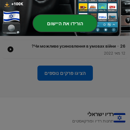
сільгосппідприємства Харківщини
20 מאי 2022
-
Щоб зменшити кількість загиблих, ми маємо
27
якомога швидше деокупувати наші території —
הורידו את היישום
Валерій Чалий
18 מאי 2022
-
Чи можливе усиновлення в умовах війни?
26
12 מאי 2022
הציגו פרקים נוספים
רדיו ישראלי
תחנות רדיו ופודקאסטים