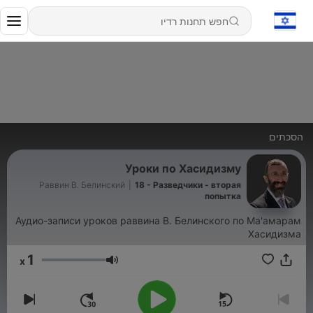
הסכתים
Уроки по Хасидизму
Раввин В. Белинский
|
18 - Разведчики - вторая
попытка
Аудио-записи уроков раввина В. Белинского по Ма'амарам
Хасидизма
1
x
עוצמת שמע