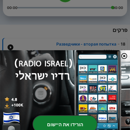
00:00
00:00
פרקים
-
Разведчики - вторая попытка
18
24 אוק' 2021
-
Еврейская математика
17
07 אוק' 2021
-
Мистическое значенине изучения Торы
16
03 אוק' 2021
-
Разные уровни единства
15
30 אוג' 2021
-
Еврей, как средство передвижения
14
הורידו את היישום
17 אוג' 2021