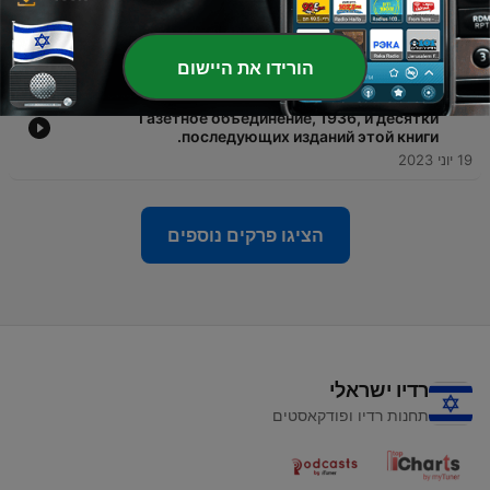
Восточной и Юго-Восточной Европы в XV – XVI
вв.
23 יוני 2023
הורידו את היישום
-
Тарле Е.В. Наполеон. Москва: Журнально-
16
Газетное объединение, 1936, и десятки
последующих изданий этой книги.
19 יוני 2023
הציגו פרקים נוספים
רדיו ישראלי
תחנות רדיו ופודקאסטים