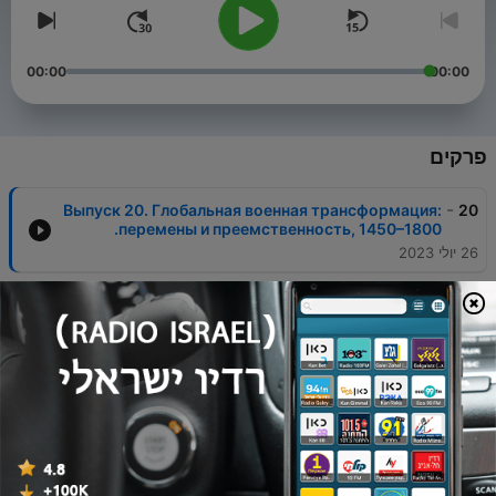
00:00
00:00
פרקים
-
Выпуск 20. Глобальная военная трансформация:
20
перемены и преемственность, 1450–1800.
26 יולי 2023
-
Выпуск 19. Широгоров В.В. Украинская война.
19
Вооруженная борьба за Восточную Европу в
XVI-XVII вв., серия. Кн. I: Схватка за Русь (До
середины XVI в.) М.: Молодая Гвардия, 2017
23 יולי 2023
-
О частных военных компаниях
18
30 יוני 2023
-
Османская империя и страны Центральной,
17