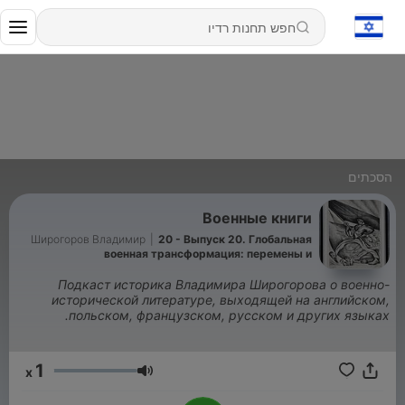
הסכתים
Военные книги
Широгоров Владимир
|
20 - Выпуск 20. Глобальная
военная трансформация: перемены и
преемственность, 1450–1800.
Подкаст историка Владимира Широгорова о военно-
исторической литературе, выходящей на английском,
польском, французском, русском и других языках.
1
x
עוצמת שמע