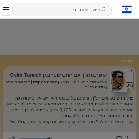
הסכתים
עושים תנ"ך עם יותם שטיינמן Osim Tanach
רשת עושים היסטוריה
|
312 - [מגילת המקדש | ד"ר שחר ענבר
[עושים תנ״ך
פרק חדש בעושים תנ"ך, והפעם בלייב ממוזיאון ישראל! סיפורה של
התגלית הארכאולוגית מהחשובות ביותר שנמצאה בארץ: מגילת ישעיהו
השלמה. כתב יד מקראי בן יותר מ-2,200 שנה, שנפרש לאורך שבעה
מטרים ומסתיר מאחוריו דרמה לא קטנה.
איך נמצאה המגילה? מה באמת קרה במערות קומראן, ומה החלק של
העז הפלאית והאבן שנזרקה למערה? איך התגלגלה המגילה מבית לחם
ודמשק, דרך הפלגה לארה"ב בו הוצגה למכירה במודעה קטנה בעיתון,
1