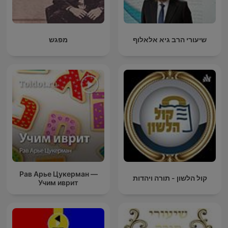
שיעורי הרב גיא אלאלוף
מפגש
Рав Арье Цукерман —
קול הלשון - תורה ויהדות
Учим иврит