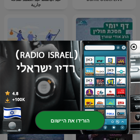
جارية
דף יומי הר עציון - חולין
סיפורי תנ”ך לילדים
הורידו את היישום