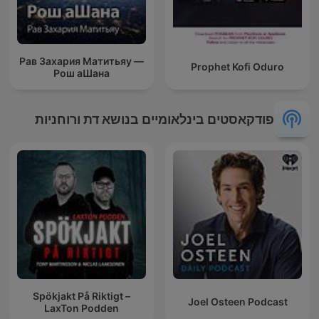
Рав Захария Матитьяу —
Prophet Kofi Oduro
Рош аШана
פודקאסטים בינלאומיים בנושא דת ורוחניות
Spökjakt På Riktigt –
Joel Osteen Podcast
LaxTon Podden