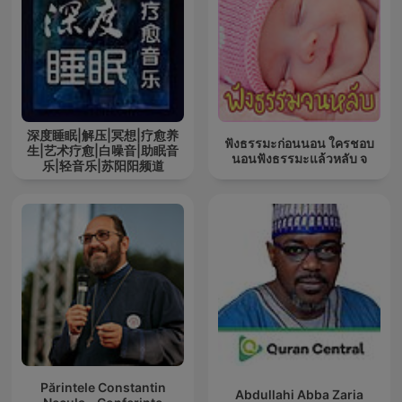
深度睡眠|解压|冥想|疗愈养
ฟังธรรมะก่อนนอน ใครชอบ
生|艺术疗愈|白噪音|助眠音
นอนฟังธรรมะแล้วหลับ จ
乐|轻音乐|苏阳阳频道
Părintele Constantin
Abdullahi Abba Zaria