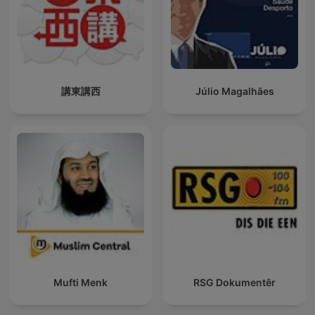
講東講西
Júlio Magalhães
Mufti Menk
RSG Dokumentêr