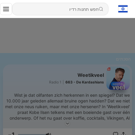
הסכתים
Weetikveel
Radio 1
|
663 - De Kardashians
Wist je dat olifanten zich herkennen in een spiegel? Dat we
10.000 jaar geleden allemaal bruine ogen hadden? Dat we niet
met onze neus ruiken, maar met onze hersenen? In 'Weetikveel'
praat Kobe Ilsen telkens met een boeiende gast over één
onderwerp. Of het nu gaat over koffie, cocktails, Vikingen, AI
of eenzaamheid: telkens is Kobe grenzeloos nieuwsgierig. Zo
ontdek je samen met hem kleine dingen over een grote wereld.
1