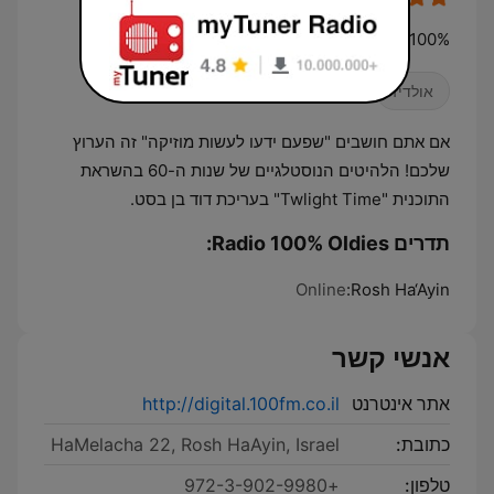
100% Oldies — a Radios 100FM digital channel
אולדיז
אם אתם חושבים "שפעם ידעו לעשות מוזיקה" זה הערוץ
שלכם! הלהיטים הנוסטלגיים של שנות ה-60 בהשראת
התוכנית "Twlight Time" בעריכת דוד בן בסט.
תדרים Radio 100% Oldies:
Online
Rosh Ha‘Ayin:
אנשי קשר
אתר אינטרנט
http://digital.100fm.co.il
כתובת:
HaMelacha 22, Rosh HaAyin, Israel
טלפון:
+972-3-902-9980