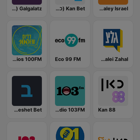
Radio Galey Israel (רדיו גלי ישראל)
Kan Bet (כאן ב' / רשת ב')
Galgalatz (גלגלצ רדיו)
Galei Zahal (גלי צה"ל)
Eco 99 FM
Radios 100FM (רדיוס)
Kol Israel Reshet Bet
Radio 103FM
Kan 88