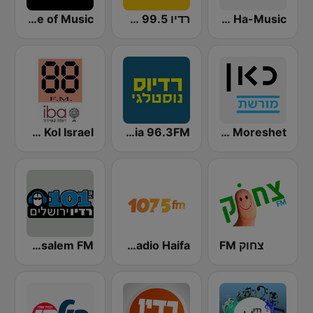
Kan Kol Ha-Music
רדיו 99.5 חם אש
Kol Hamusica - IBA Voice of Music (רדיו קול המוזיקה)
Kan Moreshet (כאן מורשת)
Radios Nostalgia 96.3FM (רדיוס נוסטלגי)
IBA 88FM Kol Israel
צחוק FM
Radio Haifa (רדיו חיפה)
Jerusalem FM (רדיו ירושלים)