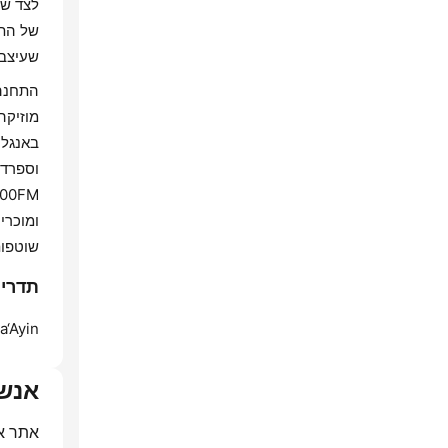
לצד שי
של התח
שעיצבו
התחנה 
מוזיקה
באנגלי
וספרדי
שוטפות
תדרים Radios Nostalgia 96.3FM (רד
‘Ayin:
אנש
אתר א