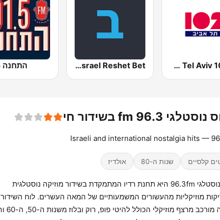
Radio Tel Aviv 102FM (רדיו תל אביב)
Kol Israel Reshet Bet
התחנה 101.5
סטלגי 96.3 fm בשידור חי
Israeli and international nostalgia hits — 9
ים קלסיים
שנות ה-80
אולדיז
רדיוס נוסטלגי 96.3fm היא תחנת רדיו המתמקדת בשידור מוזיקה נוסטלגית
קות מוזיקליות מהעשורים המשמעותיים של המאה העשרים. לוח השידורי