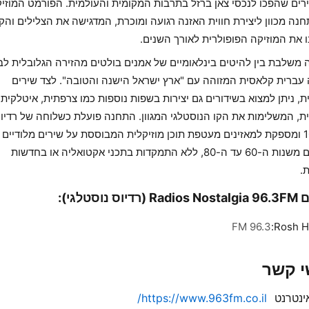
רים שהפכו לנכסי צאן ברזל בתרבות המקומית והעולמית. הפורמט המוזיק
נה מכוון ליצירת חווית האזנה רגועה ומוכרת, המדגישה את הצלילים והק
 את המוזיקה הפופולרית לאורך השנים.
משלבת בין להיטים בינלאומיים של אמנים בולטים מהזירה הגלובלית לבי
 עברית קלאסית המזוהה עם "ארץ ישראל הישנה והטובה". לצד שירים
ת, ניתן למצוא בשידורים גם יצירות בשפות נוספות כמו צרפתית, איטלקית
ת, המשלימות את הקו הנוסטלגי המגוון. התחנה פועלת כשלוחה של רדיו 
100FM ומספקת למאזינים מעטפת תוכן מוזיקלית המבוססת על שירים מלודיים
ומוכרים משנות ה-60 עד ה-80, ללא התמקדות בתכני אקטואליה או בחדשות
.
יוס נוסטלגי):
96.3 FM
Rosh Ha
י קשר
ינטרנט
https://www.963fm.co.il/