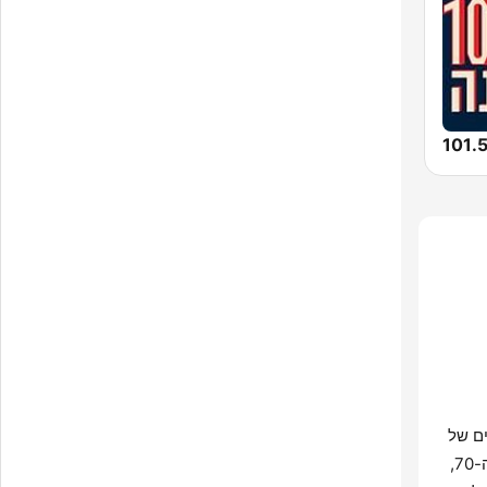
ם של
התחנה מורכב מרצף מוזיקלי הכולל להיטי פופ, רוק ובלוז משנות ה-50, ה-60 וה-70,