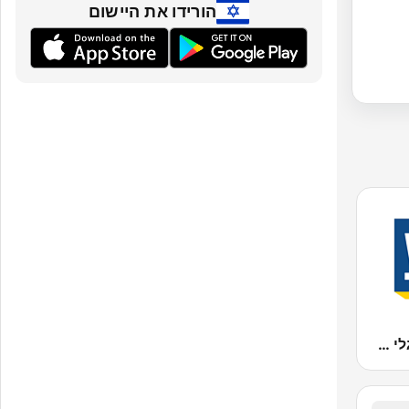
הורידו את היישום
Galei Zahal (גלי צה"ל)