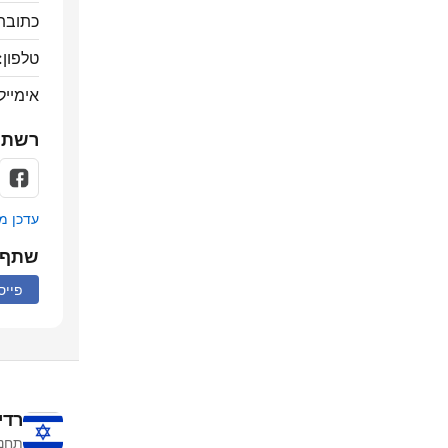
כתובת
טלפון:
אימייל
רשתו
עדכן מ
שתף
פייס
רדי
תחנו