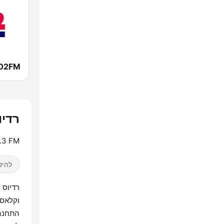
רדיוס נו
6.3 FM
להיט
וקלאסי