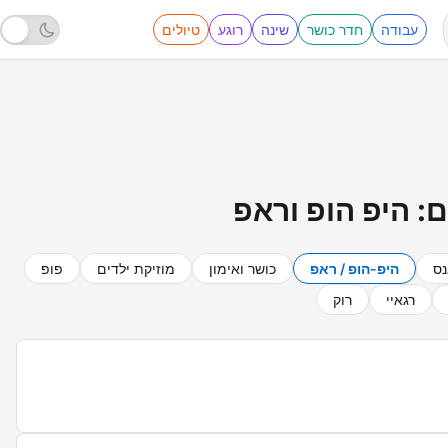
עבודה
חדר כושר
שינה
רוגע
טיולים
: היפ הופ וראפ
נס
היפ-הופ / ראפ
כושר ואימון
מוזיקת ילדים
פופ
רגאיי
רוק