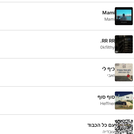
Mami
Mami
RR RR.
0kfilthy
כיף לי
זאבי
סוף סוף
Heffner
עם כל הכבוד
עובדיה