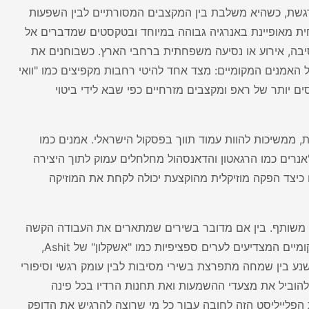
גשת, כשהיא משלבת בין המקצבים המסורתיים לבין השפעות
וכחית מאופיינת באנרגיה גבוהה במיוחד ובטקסטים שמדברים אל
סיבה, אירוע או נסיעה משפחתית ברחבי הארץ. כשבוחנים את
ל האמנים המקומיים: מצד אחד להיטי רחבות מקפיצים כמו "וואי
ספסים יותר של ראפ ומקצבים מזרחיים כפי שבא לידי ביטוי
ות, ממשיכות להוות עמוד תווך בפסקול הישראלי. אמנים כמו
שז'אנרים כמו הרגאטון והדאנסהול מחלחלים עמוק לתוך היצירה
הפוך" של לידור מדגימים כיצד הפקה מוזיקלית מהוקצעת יכולה לקחת את המוזיקה
גש משותף. בין אם מדובר בשירים שמתארים את העבודה הקשה
והדרך להצלחה, כמו "עבדתי קשה" של LYKO Music, ובין אם אלו המנונים מקומיים המצדיעים לערים ספציפיות כמו "אשקלון" של Ashit,
שנע בין שמחה מתפרצת בשירי מסיבות לבין עומק רגשי וסיפורי
R, מה שמבטיח שהז'אנר ימשיך להוביל את מצעדי ההשמעות ואת תחנות הרדיו בכל פינה
 הפלייליסט הזה לחובה עבור כל מי שרוצה להרגיש את הדופק