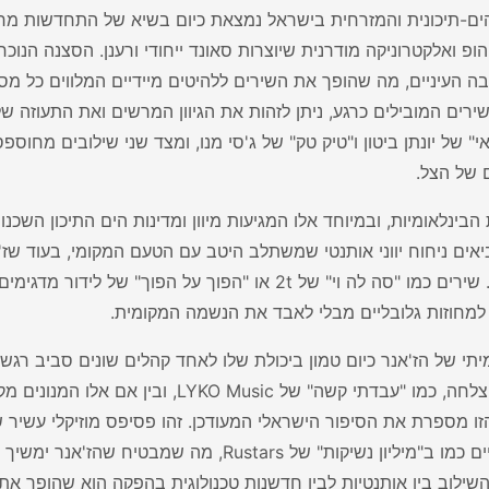
הים-תיכונית והמזרחית בישראל נמצאת כיום בשיא של התחדשות מר
הופ ואלקטרוניקה מודרנית שיוצרות סאונד ייחודי ורענן. הסצנה הנ
ה העיניים, מה שהופך את השירים ללהיטים מיידיים המלווים כל מ
רים המובילים כרגע, ניתן לזהות את הגיוון המרשים ואת התעוזה ש
וואי" של יונתן ביטון ו"טיק טק" של ג'סי מנו, ומצד שני שילובים מחו
 של הצל.
בינלאומיות, ובמיוחד אלו המגיעות מיוון ומדינות הים התיכון השכנ
N מביאים ניחוח יווני אותנטי שמשתלב היטב עם הטעם המקומי, בעוד 
העכשווית. שירים כמו "סה לה וי" של 2t או "הפוך על 
למחוזות גלובליים מבלי לאבד את הנשמה המקומית.
תי של הז'אנר כיום טמון ביכולת שלו לאחד קהלים שונים סביב ר
זו מספרת את הסיפור הישראלי המעודכן. זהו פסיפס מוזיקלי עשיר 
חיים אישיים כמו ב"מיליון נשיקות" של ustars
שילוב בין אותנטיות לבין חדשנות טכנולוגית בהפקה הוא שהופך את