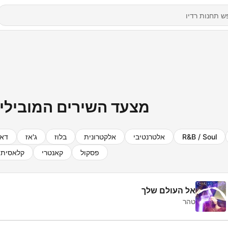
מצעד השירים המובילים
R&B / Soul
אלטרנטיבי
אלקטרונית
בלוז
ג'אז
דא
פסקול
קאנטרי
קלאסית
אל העולם שלך
טהר