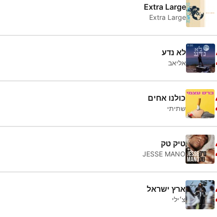
Extra Large
Extra Large
לא נדע
אליאב
כולנו אחים
שתיתי
טיק טק
JESSE MANO
ארץ ישראל
צ׳ילי