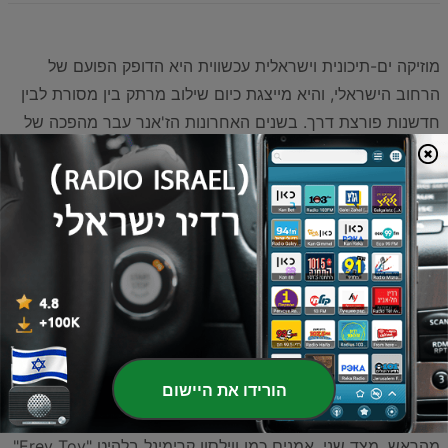
מוזיקה ים-תיכונית וישראלית עכשווית היא הדופק הפועם של
הרחוב הישראלי, והיא מייצגת כיום שילוב מרתק בין מסורת לבין
חדשנות פורצת דרך. בשנים האחרונות הז'אנר עבר מהפכה של
ממש, כאשר הצלילים המוכרים מהבית התמזגו עם השפעות של
פופ מודרני, טראפ, ודאנס אלקטרוני. התוצאה היא פסקול אנרגטי,
סוחף ובלתי מתפשר שמשתלט על המצעדים ועל רחבות
הריקודים בכל רחבי הארץ. השירים המובילים כיום משקפים
בדיוק את האנרגיה הזו – מוזיקה שלא מאפשרת למאזינים להישאר
אדישים ומזמינה אותם להיות חלק מחגיגה ישראלית אמיתית.
הלהיטים שחורכים את גלי האתר ברגע זה מדגישים את הגיוון
העצום שיש למוזיקה הישראלית להציע. מצד אחד, אנחנו שומעים
הפקות מהודקות וקליטות כמו "מי המציא את המילה" של לאה
הורידו את היישום
קטמין, שמביאה איתה ניחוח רענן וקצב שאי אפשר להוציא
מהראש. מצד שני, אמנים כמו ווילסון קרימינל בלהיט "Erev Tov"