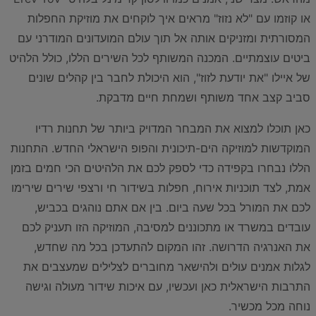
או קוזמו עם "לא נזוז" מראים איך לוקחים את מוזיקת החפלות
המסורתית ומזניקים אותה אל תוך עולם המועדונים המודרני עם
ביטים עוצמתיים. המכנה המשותף לכל השירים הללו, כולל הלהיט
של איילו "את יודעת לזוז", הוא היכולת לחבר בין קהלים שונים
סביב קצב אחד משותף ושמחת חיים מדבקת.
כאן תוכלו למצוא את המבחר המדויק ביותר של תחנות רדיו
המוקדשות למוזיקה הים-תיכונית והפופ הישראלי החדש. התחנות
הללו נבחרו בקפידה כדי לספק לכם את הלהיטים הכי חמים בזמן
אמת, לצד תוכניות אירוח, חפלות בשידור חי ורצפי שירים שירימו
לכם את המורל בכל שעה ביום. בין אם אתם נוהגים בכביש,
עובדים במשרד או מתכוננים למסיבה, המוזיקה הזו תעניק לכם
את האנרגיה הדרושה. זהו המקום להתעדכן בכל מה שחדש,
לגלות אמנים עולים ולהישאר מחוברים לצלילים שמעצבים את
התרבות הישראלית כאן ועכשיו, עם איכות שידור מעולה וגישה
נוחה מכל מכשיר.