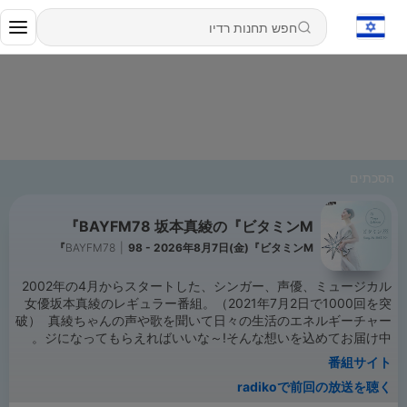
הסכתים
BAYFM78 坂本真綾の『ビタミンM』
BAYFM78
|
98 - 2026年8月7日(金)『ビタミンM』
2002年の4月からスタートした、シンガー、声優、ミュージカル
女優坂本真綾のレギュラー番組。（2021年7月2日で1000回を突
破） 真綾ちゃんの声や歌を聞いて日々の生活のエネルギーチャー
ジになってもらえればいいな～!そんな想いを込めてお届け中。
番組サイト
radikoで前回の放送を聴く