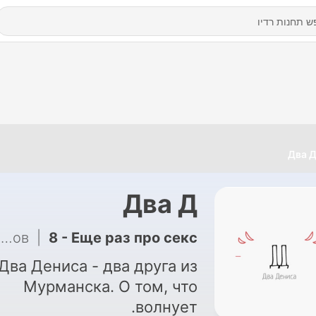
Два 
Два Д
Денис Сидоров
|
8 - Еще раз про секс
Два Дениса - два друга из
Мурманска. О том, что
волнует.