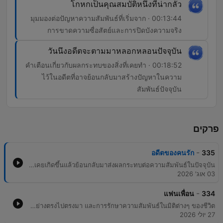
โกหกเป็นคุณสมบัติหนึ่งที่น่ากลัว
00:13:44 · มุมมองต่อปัญหาความสัมพันธ์ที่เริ่มจาก
การขาดความซื่อสัตย์และการปิดบังความจริง
วันนึงอดีตจะตามมาหลอกหลอนปัจจุบัน
00:18:52 · คำเตือนเกี่ยวกับผลกระทบของสิ่งที่เคยทำ
ไว้ในอดีตที่อาจย้อนกลับมาสร้างปัญหาในความ
สัมพันธ์ปัจจุบัน
פרקים
-
อดีตของคนรัก
335
รายการพอดแคสต์พี่อ้อยพี่ฉอดในตอนนี้รวบรวมปัญหาหัวใจที่เกี่ยวข้องกับการเผชิญหน้ากับอดีต ไม่ว่าจะเป็นเรื่องแฟนเก่า การขุดคุ้ยประวัติส่วนตัว หรือความลับในอดีตที่ถูกเปิดเผยขึ้นมาในปัจจุบัน เนื้อหาเน้นไปที่การรับมือกับความรู้สึกของทั้งตนเองและคู่รัก เมื่อสิ่งที่เคยเกิดขึ้นแล้วย้อนกลับมาส่งผลกระทบต่อความสัมพันธ์ในปัจจุบัน
03 אוג' 2026
-
แฟนเพื่อน
334
รายการ พี่อ้อยพี่ฉอด Podcast ในอีพีนี้รวบรวมปัญหาหัวใจหลากหลายรูปแบบที่ส่งเข้ามาปรึกษา ตั้งแต่ความสัมพันธ์ซับซ้อนระหว่างเพื่อนสนิทกับแฟนเพื่อน การรับมือกับสถานการณ์เมื่อพบว่าแฟนเพื่อนกำลังนอกใจในขณะที่เพื่อนกำลังตั้งครรัง ไปจนถึงการจัดการขอบเขตความเป็นส่วนตัวเมื่อแฟนเพื่อนพยายามเข้ามาอ่านแชทส่วนตัว และปัญหาความหึงหวงระหว่างเพื่อนชายหญิงที่มีระยะห่างไม่เหมาะสม เนื้อหาเน้นการให้คำแนะนำในการใช้สติ การสื่อสารอย่างตรงไปตรงมา และการรักษาความสัมพันธ์ในมิติต่างๆ ของชีวิต
27 יולי 2026