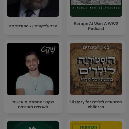
Europe At War: A WW2
הרב ג'ייקובסון • הפודקאסט
Podcast
היסטוריה לילדים History for
שקט : התפתחות אישית
children
לאנשים מופנמים