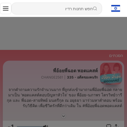
הסכתים
พี่อ้อยพี่ฉอด พอดแคสต์
CHANGE2561
|
335 - อดีตของคนรัก
จากคำถามความรักจำนวนมาก ที่ถูกส่งเข้ามาถามพี่อ้อยพี่ฉอด กลาย
มาเป็น ‘พอดแคสต์ตอบปัญหาหัวใจ’ ของ พี่อ้อย-นภาพร ไตรวิทย์วารี
กุล และ พี่ฉอด-สายทิพย์ มนตรีกุล ณ อยุธยา มาร่วมหาคำตอบ พร้อม
รับวิธีคิด เพื่อชีวิตรักที่ดีกว่าเดิม ใน #พี่อ้อยพี่ฉอดพอดแคสต์
และถ้าคุณมีรักที่หาคำตอบไม่ได้ ส่งมาถามได้ที่
m.me/paoypchod.change2561
1