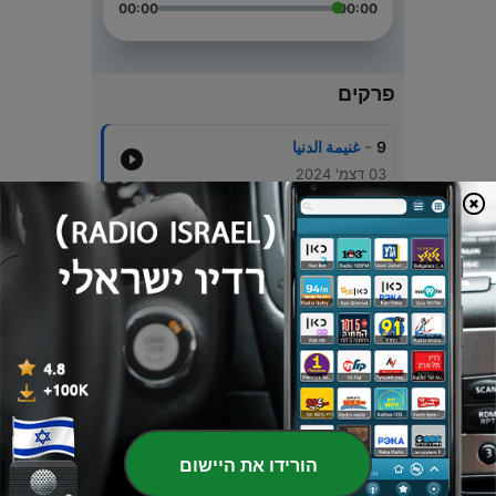
00:00
00:00
פרקים
-
9
غنيمة الدنيا
03 דצמ' 2024
-
8
هل الحياة تنتمي لك؟
14 יוני 2024
-
7
المكانه
08 יוני 2024
-
6
الطبق الرئيسي
14 ינו' 2024
-
5
الاختيار المناسب
11 ינו' 2024
הורידו את היישום