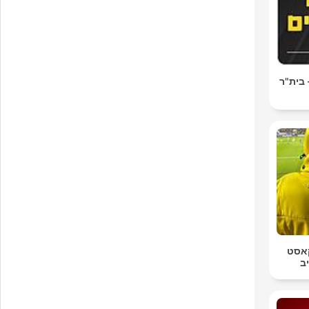
ONE Podca - בית"ר
קאסט
ב