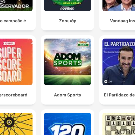
o campeão é...
Ζοσιμάρ
Vandaag Ins
erscoreboard
Adom Sports
El Partidazo d