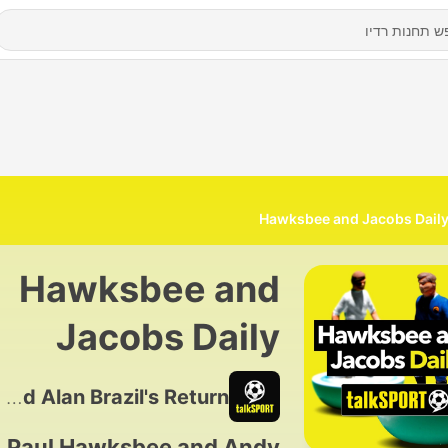
Hawksbee and Jacobs Dail
Hawksbee and
Jacobs Daily
2353 - Tim Vickery on Bruno G, Vini Jr & Romero and Alan Brazil's Return!
Paul Hawksbee and Andy