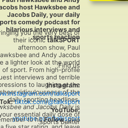
acobs host Hawksbee and
Jacobs Daily, your daily
ports comedy podcast for
hilarious interviews and
ringing you the very best of
sports reaction.
their iconic
talkSPORT
afternoon show, Paul
awksbee and Andy Jacobs
e a lighter look at the world
Find us:
of sport. From high-profile
uest interviews and terrible
pressions to laughing at the
Instagram:
sheer ridiculousness of the
ww.instagram.com/talksport/
daily sporting headlines,
Tok:
tiktok.com/@talksport
wksbee and Jacobs Daily
is
YouTube:
your essential daily dose of
youtube.com/talksport
member to hit
Follow
, give
sports banter.
a five star rating, and leave