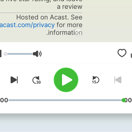
a review
Hosted on Acast. See
acast.com/privacy
for more
information.
1
עוצמת שמע
:00
00