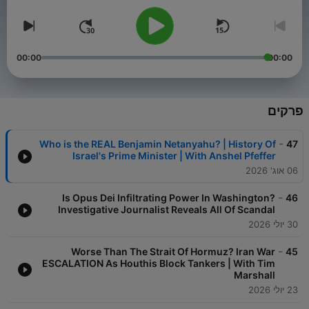
00:00
00:00
פרקים
-
Who is the REAL Benjamin Netanyahu? | History Of
47
Israel's Prime Minister | With Anshel Pfeffer
06 אוג' 2026
-
Is Opus Dei Infiltrating Power In Washington?
46
Investigative Journalist Reveals All Of Scandal
30 יולי 2026
-
Worse Than The Strait Of Hormuz? Iran War
45
ESCALATION As Houthis Block Tankers | With Tim
Marshall
23 יולי 2026