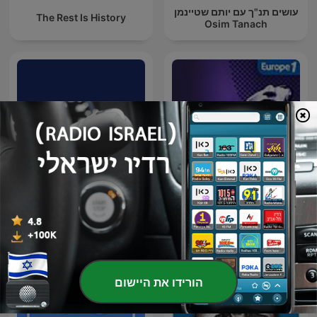
עושים תנ"ך עם יותם שטיינמן
The Rest Is History
Osim Tanach
Au Cœur de l'Histoire
הספרנים | Hasafranim
הורידו את היישום