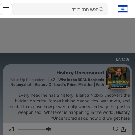
הסכתים
History Uncensored
Wake Up Productions
|
47 - Who is the REAL Benjamin
Netanyahu? | History Of Israel's Prime Minister | With
Anshel Pfeffer
Every headline has a history. Bianca Nobilo uncovers the
hidden historical forces behind geopolitics, war, myth, and
scandal to expose how power really works and why the past is
weaponised. Whatever is happening in the world, History
Uncensored asks: how did we get here?
1
x
עוצמת שמע