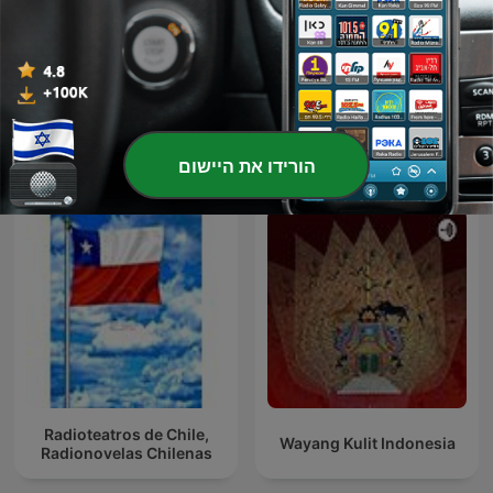
אש זרה Foreign Fire
יוצאת לעור
פודקאסטים בינלאומיים בנושא אמנויות
הורידו את היישום
Radioteatros de Chile,
Wayang Kulit Indonesia
Radionovelas Chilenas