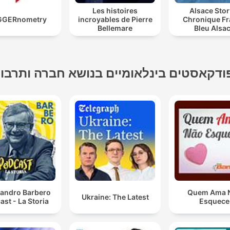
Les histoires
Alsace Stor
GGERnometry
incroyables de Pierre
Chronique F
Bellemare
Bleu Alsa
ודקאסטים בינלאומיים בנושא חברה ותרבו
sandro Barbero
Quem Ama 
Ukraine: The Latest
ast - La Storia
Esquece