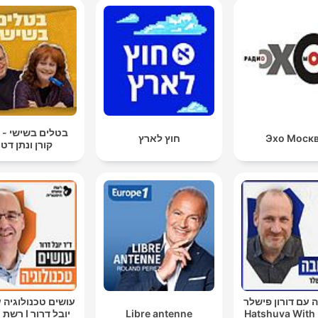
בטלים בשישי - 
Эхо Моск
חוץ לארץ
קורן ונתן דט
עם דורון פישלר
עושים טכנולוגיה 
Hatshuva With
Libre antenne
יובל דרור I