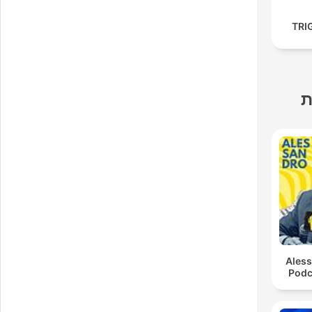
TRI
ת
Ales
Podc