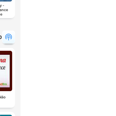
y -
rance
ce
פ
Não