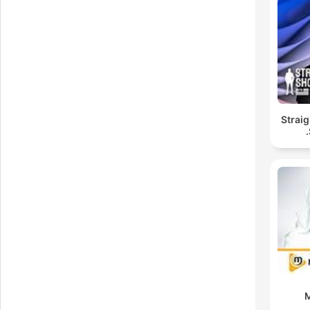
Straig
M