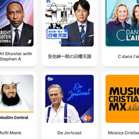
ht Shooter with
安住紳一郎の日曜天国
C dans l'a
Stephen A.
ufti Menk
De Jortcast
Música Cristi