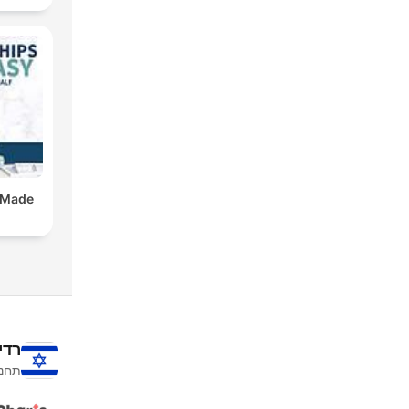
 Made
רדי
תחנו