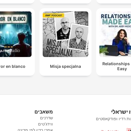
Relationships
ror en blanco
Misja specjalna
Easy
ו ישראלי
משאבים
שדרנים
ת רדיו ופודקאסטים
ווידג'טים
אתרי רדיו לפי מדינה