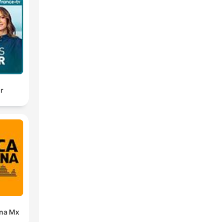
ir
ana Mx