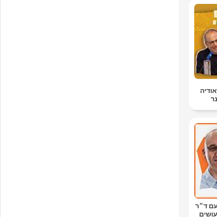
אודיה
נר
עם ד״ר
 רשת עושים