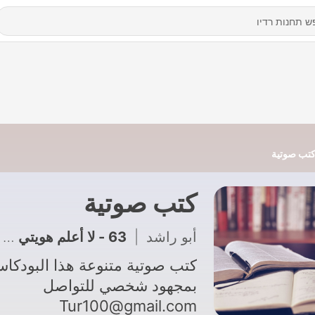
تب صوتية
كتب صوتية
أبو راشد
|
63 - لا أعلم هويتي حوار مع ملحد
كتب صوتية متنوعة هذا البودكا
بمجهود شخصي للتواصل
Tur100@gmail.com