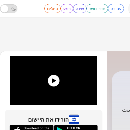
עבודה
חדר כושר
שינה
רוגע
טיולים
ست
הורידו את היישום