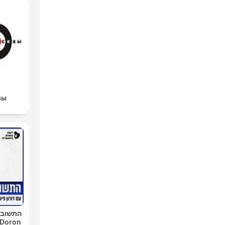
вы
התשובה 
 Doron