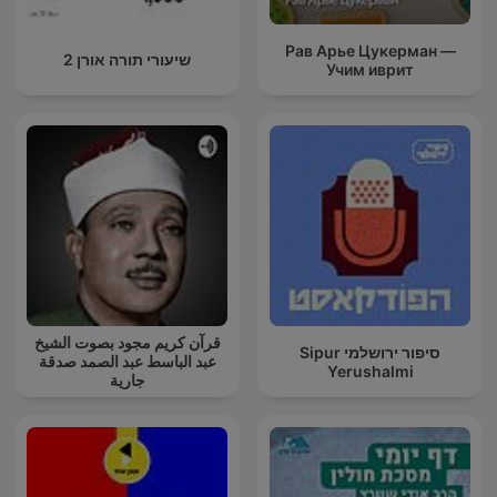
Рав Арье Цукерман —
שיעורי תורה אורן 2
Учим иврит
قرآن كريم مجود بصوت الشيخ
סיפור ירושלמי Sipur
عبد الباسط عبد الصمد صدقة
Yerushalmi
جارية