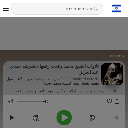
הסכתים
تلاوات الشيخ محمد رفعت رفعها د.شريف حمدي
عبد العزيز
Sherif Hamdy AbdelAziz شريف حمدي عبد العزيز
|
67 - أطول
مقطع لقصار السور للشيخ محمد رفعت
تلاوات مختارة من آيات الذكر الحكيم بصوت الشيخ محمد رفعت.
1
x
עוצמת שמע