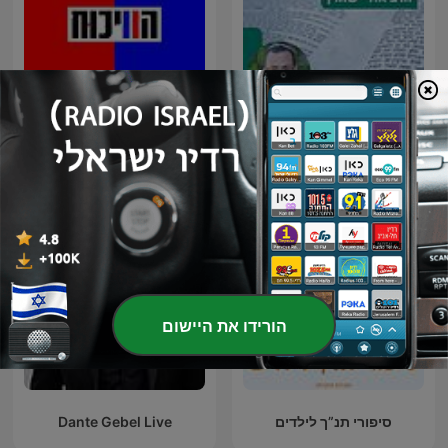
הויכוח | עם יודל הירש - מבית
דף יומי הר עציון - חולין
תוכן אחד
הורידו את היישום
סיפורי תנ”ך לילדים
Dante Gebel Live