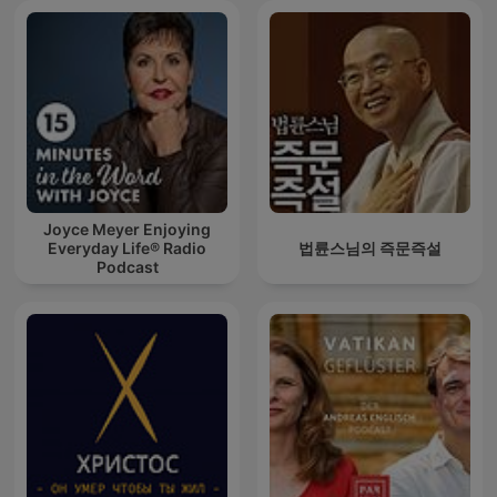
Joyce Meyer Enjoying
Everyday Life® Radio
법륜스님의 즉문즉설
Podcast